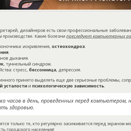
кретарей, дизайнеров есть свои профессиональные заболевани
м производстве. Какие болезни
преследуют компьютерных р
воночника: искривления,
остеохондроз
.
ения
.
анов дыхания.
ук
, туннельный синдром.
ства: стресс,
бессонница
, депрессия.
ленного принято выделять еще две серьезные проблемы, соп
й усталости
и
психологическую зависимость
.
ко часов в день, проведенных перед компьютером, 
ить здоровью.
дятся только те, кто регулярно засиживается перед экраном м
сть городского населения!