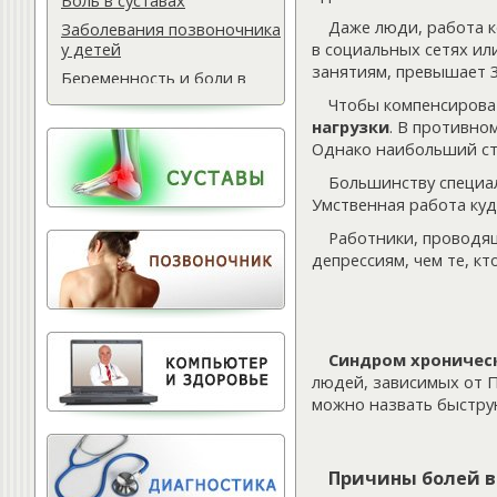
Боль в суставах
Даже люди, работа к
Заболевания позвоночника
в социальных сетях ил
у детей
занятиям, превышает 3
Беременность и боли в
спине
Чтобы компенсирова
нагрузки
. В противно
Мази для спины
Однако наибольший ст
Массаж водителю
Большинству специал
Самомассаж при
Умственная работа куд
остеохондрозе
Поясничная грыжа
Работники, проводящ
депрессиям, чем те, кт
Обследование
позвоночника
Тактика лечения
остеохондроза
Синдром хроничес
Лечение баней
людей, зависимых от 
Офисный фитнес
можно назвать быструю
Народная медицина
Тест для позвоночника
Питание для позвоночника
Причины болей в