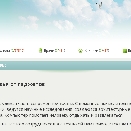
ватели
(
0
/
27312
)
Врачи
(
0
/
451
)
Клиники
(
0
/
457
)
Б
ВЬЕ
вья от гаджетов
емлемая часть современной жизни. С помощью вычислительн
и, ведутся научные исследования, создаются архитектурные
а. Компьютер помогает человеку отдыхать и развлекаться.
тва тесного сотрудничества с техникой нам приходится плат