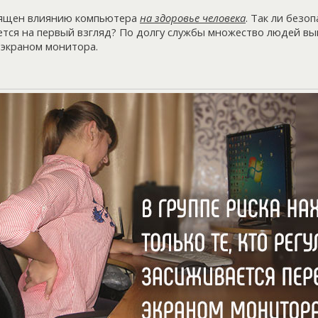
вящен влиянию компьютера
на здоровье человека
. Так ли безо
жется на первый взгляд? По долгу службы множество людей 
 экраном монитора.