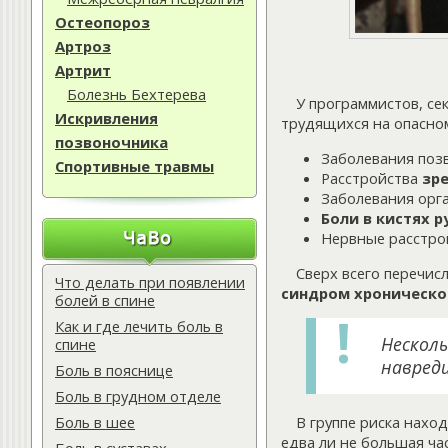
Остеопороз
Артроз
Артрит
Болезнь Бехтерева
У программистов, се
Искривления
трудящихся на опасно
позвоночника
Заболевания поз
Спортивные травмы
Расстройства
зр
Заболевания орг
Боли в кистях р
Нервные расстрой
Сверх всего перечис
Что делать при появлении
синдром хроническо
болей в спине
Как и где лечить боль в
Несколь
спине
навред
Боль в пояснице
Боль в грудном отделе
В группе риска нахо
Боль в шее
едва ли не большая ча