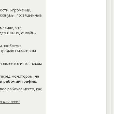
»
Что делать при появлении
болей в спине
ости, игромании,
»
Правильное питание для
мпозиумы, посвященные
хрящевой ткани и суставов
ещё...
метили, что
део и кино, онлайн-
бы проблемы
 страдают миллионы
н является источником
перед монитором, не
й рабочий график
.
вое рабочее место, как
и или вовсе