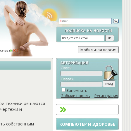
изнес
(
0
/
901
)
Запомнить
Забыли пароль
Регистрация
ой техники решаются
 чертежи и
ить собственным
КОМПЬЮТЕР И ЗДОРОВЬЕ