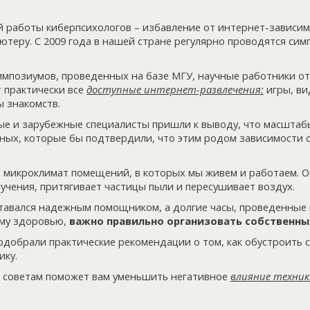
 работы киберпсихологов – избавление от интернет-зависим
ютеру. С 2009 года в нашей стране регулярно проводятся си
импозиумов, проведенных на базе МГУ, научные работники от
 практически все
доступные интернет-развлечения:
игры, ви
ы знакомств.
ые и зарубежные специалисты пришли к выводу, что масшта
нных, которые бы подтвердили, что этим родом зависимости
 микроклимат помещений, в которых мы живем и работаем. О
учения, притягивает частицы пыли и пересушивает воздух.
тавался надежным помощником, а долгие часы, проведенные 
му здоровью,
важно правильно организовать собственны
одобрали практические рекомендации о том, как обустроить с
ику.
 советам поможет вам уменьшить негативное
влияние техник