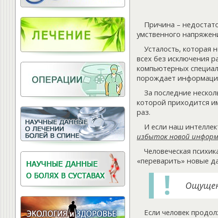
Витамины для
позвоночника
Причина – недостат
умственного напряжен
Усталость, которая 
всех без исключения р
компьютерных специали
порождает информаци
За последние нескол
которой приходится им
раз.
И если наш интеллек
избыток новой инфор
Человеческая психик
«переварить» новые да
Ощущен
Если человек продол