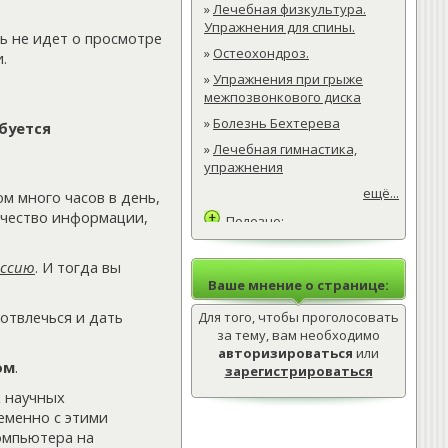
»
Лечебная физкультура.
Упражнения для спины.
чь не идет о просмотре
»
Остеохондроз.
.
»
Упражнения при грыже
межпозвонкового диска
»
Болезнь Бехтерева
буется
»
Лечебная гимнастика,
упражнения
ещё...
м много часов в день,
ичество информации,
Полезно:
»
Лечебная физкультура.
Упражнения для спины.
ессию
. И тогда вы
Ваше мнение о странице:
»
Остеохондроз.
 отвлечься и дать
Для того, чтобы проголосовать
»
Упражнения при грыже
межпозвонкового диска
за тему, вам необходимо
авторизироваться
или
ещё...
ом
.
зарегистрироваться
Интересно:
 научных
»
Лечебная физкультура.
еменно с этими
Упражнения для спины.
омпьютера на