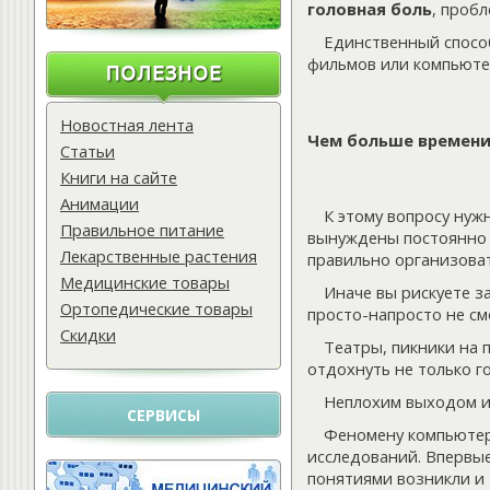
головная боль
, проб
Единственный спос
фильмов или компьютер
Новостная лента
Чем больше времени 
Статьи
Книги на сайте
Анимации
К этому вопросу нуж
Правильное питание
вынуждены постоянно 
Лекарственные растения
правильно организоват
Медицинские товары
Иначе вы рискуете 
Ортопедические товары
просто-напросто не см
Скидки
Театры, пикники на 
отдохнуть не только го
Неплохим выходом и
СЕРВИСЫ
Феномену компьютер
исследований. Впервые
понятиями возникли и