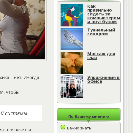
Как
правильно
сидеть за
компьютером
и ноутбуком
Туннельный
синдром
Массаж для
глаз
Упражнения в
ика – нет. Иногда
офисе
мя, чтобы
й системы.
По Вашему мнению
Важно знать:
ях, появляется