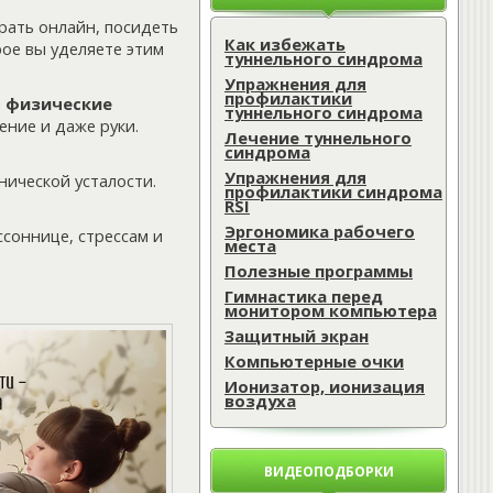
рать онлайн, посидеть
Как избежать
рое вы уделяете этим
туннельного синдрома
Упражнения для
профилактики
и
физические
туннельного синдрома
ение и даже руки.
Лечение туннельного
синдрома
Упражнения для
нической усталости.
профилактики синдрома
RSI
Эргономика рабочего
соннице, стрессам и
места
Полезные программы
Гимнастика перед
монитором компьютера
Защитный экран
Компьютерные очки
Ионизатор, ионизация
воздуха
ВИДЕОПОДБОРКИ