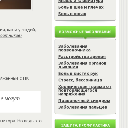
Мышь и клавиатура
Боль в шее и плечах
Боль в ногах
я, как и у людей,
ВОЗМОЖНЫЕ ЗАБОЛЕВАНИЯ
аботников?
Заболевания
позвоночника
Расстройства зрения
Заболевания органов
дыхания
Боль в кистях рук
ряженные с ПК:
Стресс, бессонница
Хроническая травма от
повторяющегося
напряжения
не могут
Позвоночный синдром
Заболевания пальцев
онитора. Но ведь это
ЗАЩИТА, ПРОФИЛАКТИКА