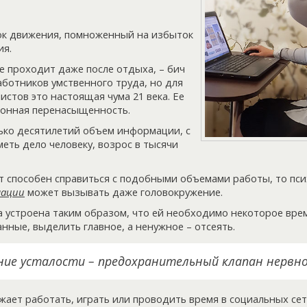
ок движения, помноженный на избыток
ия.
не проходит даже после отдыха, – бич
аботников умственного труда, но для
стов это настоящая чума 21 века. Ее
онная перенасыщенность.
ько десятилетий объем информации, с
еть дело человеку, возрос в тысячи
т способен справиться с подобными объемами работы, то псих
мации
может вызывать даже головокружение.
а устроена таким образом, что ей необходимо некоторое вре
нные, выделить главное, а ненужное – отсеять.
ие усталости – предохранительный клапан нервно
жает работать, играть или проводить время в социальных сет