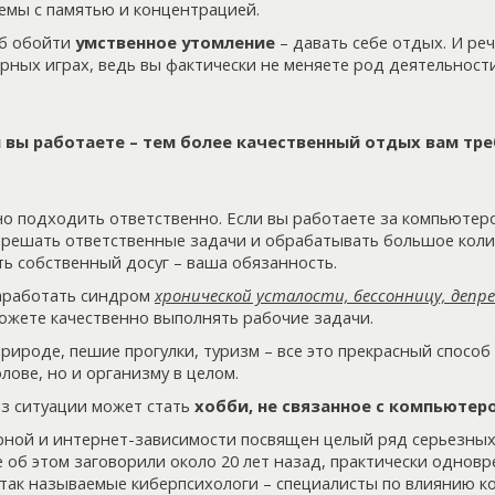
лемы с памятью и концентрацией.
об обойти
умственное утомление
– давать себе отдых. И ре
ных играх, ведь вы фактически не меняете род деятельности
вы работаете – тем более качественный отдых вам тре
но подходить ответственно. Если вы работаете за компьютеро
решать ответственные задачи и обрабатывать большое кол
ь собственный досуг – ваша обязанность.
заработать синдром
хронической усталости, бессонницу, депр
ожете качественно выполнять рабочие задачи.
природе, пешие прогулки, туризм – все это прекрасный способ
лове, но и организму в целом.
з ситуации может стать
хобби, не связанное с компьютер
ной и интернет-зависимости посвящен целый ряд серьезных
 об этом заговорили около 20 лет назад, практически одновр
 так называемые киберпсихологи – специалисты по влиянию к