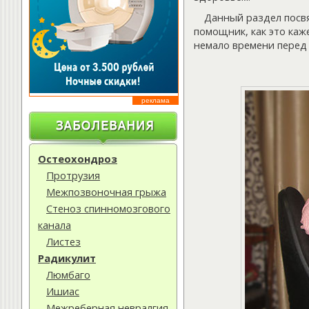
Данный раздел пос
помощник, как это ка
немало времени перед
реклама
Остеохондроз
Протрузия
Межпозвоночная грыжа
Стеноз спинномозгового
канала
Листез
Радикулит
Люмбаго
Ишиас
Межреберная невралгия