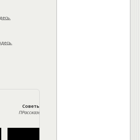
десь
.
здесь
.
Советы доктора: как правильно работать за 
ПРассказывает эксперт — заведующая детским отде
больницы» Екатерина Туринцева