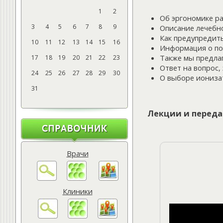
1
2
Об эргономике р
3
4
5
6
7
8
9
Описание лечебн
Как предупредит
10
11
12
13
14
15
16
Информация о по
Также мы предла
17
18
19
20
21
22
23
Ответ на вопрос
24
25
26
27
28
29
30
О выборе иониза
31
Лекции и переда
Врачи
Клиники