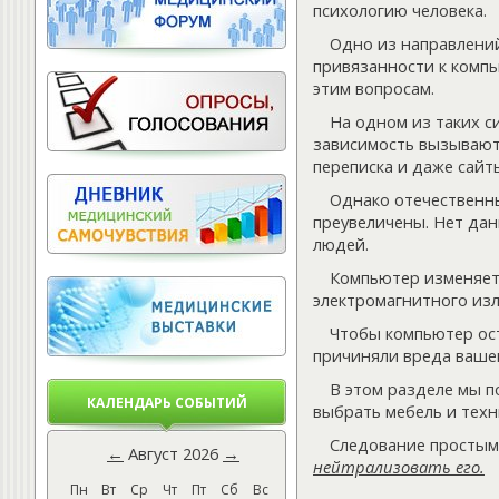
психологию человека.
Одно из направлений
привязанности к компь
этим вопросам.
На одном из таких с
зависимость вызывают
переписка и даже сайт
Однако отечественн
преувеличены. Нет да
людей.
Компьютер изменяет
электромагнитного изл
Чтобы компьютер ос
причиняли вреда ваше
В этом разделе мы п
КАЛЕНДАРЬ СОБЫТИЙ
выбрать мебель и техн
Следование простым
←
Август 2026
→
нейтрализовать его.
Пн
Вт
Ср
Чт
Пт
Сб
Вс