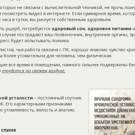
оторых не связана с вычислительной техникой, не прочь поиг
и посмотреть видео в интернете. Если суммарное время, кото
 часа в сутки, вы рискуете собственным здоровьем.
ть ущерб, потребуются
здоровый сон
,
здоровое питание
м случае пострадают ваш позвоночник, внутренние органы, зр
ресс будет испытывать психика.
истов, чья работа связана с ПК, хорошо знакомо чувство хро
а более утомительна для человека, чем физическая.
ие все время в помещении, намного сильнее подвержены бес
о
трудится на свежем воздухе.
кой усталости
– постоянный спутник
ПК. Его характерными признаками
 утомляемость, вялость и апатию.
 спине