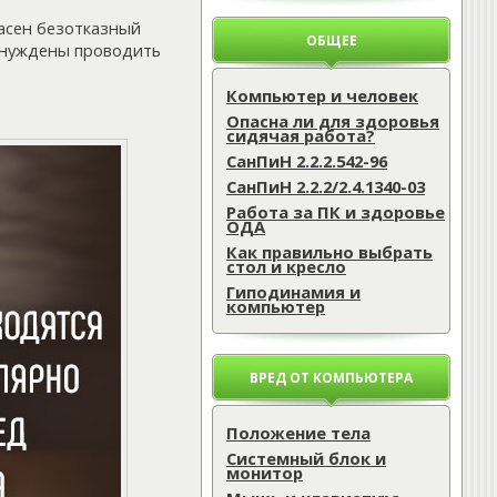
пасен безотказный
ОБЩЕЕ
вынуждены проводить
Компьютер и человек
Опасна ли для здоровья
сидячая работа?
СанПиН 2.2.2.542-96
СанПиН 2.2.2/2.4.1340-03
Работа за ПК и здоровье
ОДА
Как правильно выбрать
стол и кресло
Гиподинамия и
компьютер
ВРЕД ОТ КОМПЬЮТЕРА
Положение тела
Системный блок и
монитор