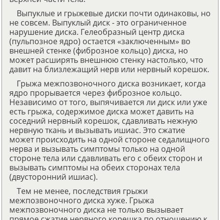
Выпуклые и грыжевые диски почти одинаковы, но
не совсем. Выпуклый диск - это ограниченное
нарушение диска. Гелеобразный центр диска
(пульпозное ядро) остается «заключенным» во
внешней стенке (фиброзное кольцо) диска, но
может расширять внешнюю стенку настолько, что
давит на близлежащий нерв или нервный корешок.
Грыжа межпозвоночного диска возникает, когда
ядро прорывается через фиброзное кольцо.
Независимо от того, выпячивается ли диск или уже
есть грыжа, содержимое диска может давить на
соседний нервный корешок, сдавливать нежную
нервную ткань и вызывать ишиас. Это сжатие
может происходить на одной стороне седалищного
нерва и вызывать симптомы только на одной
стороне тела или сдавливать его с обеих сторон и
вызывать симптомы на обеих сторонах тела
(двусторонний ишиас).
Тем не менее, последствия грыжи
межпозвоночного диска хуже. Грыжа
межпозвоночного диска не только вызывает
прямое сжатие нервного корешка по отношению к