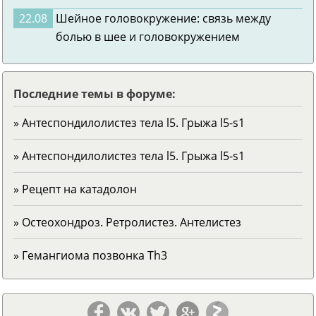
22.08
Шейное головокружение: связь между
болью в шее и головокружением
Последние темы в форуме:
» Антеспондилолистез тела l5. Грыжа l5-s1
» Антеспондилолистез тела l5. Грыжа l5-s1
» Рецепт на катадолон
» Остеохондроз. Ретролистез. Антелистез
» Гемангиома позвонка Тh3