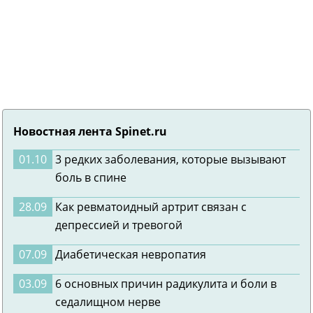
Новостная лента Spinet.ru
01.10
3 редких заболевания, которые вызывают
боль в спине
28.09
Как ревматоидный артрит связан с
депрессией и тревогой
07.09
Диабетическая невропатия
03.09
6 основных причин радикулита и боли в
седалищном нерве