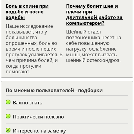
Боль в спине при
Почему болит шея и
ходьбе и после
плечи при
ходьбы
длительной работе за
компьютером?
Наше исследование
показывает, что у
Шейный отдел
большинства
позвоночника несет на
опрошенных, боль во
себе повышенную
время и после пеших
нагрузку, ослабление
прогулок усиливается. В
мышц может вызвать
чем причина болей, и
шейный остеохондроз.
когда прогулки
помогают.
По мнению пользователей - подборки
Важно знать
Практически полезно
Интересно, на заметку