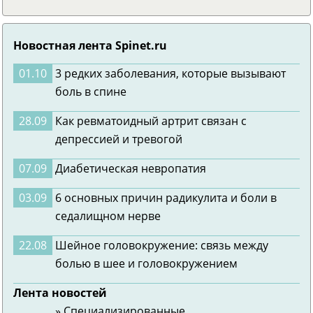
Новостная лента Spinet.ru
01.10
3 редких заболевания, которые вызывают
боль в спине
28.09
Как ревматоидный артрит связан с
депрессией и тревогой
07.09
Диабетическая невропатия
03.09
6 основных причин радикулита и боли в
седалищном нерве
22.08
Шейное головокружение: связь между
болью в шее и головокружением
Лента новостей
» Специализированные