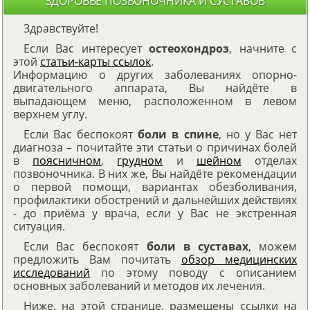
ЗДОРОВЬЕ ПОЗВОНОЧНИКА И СУСТАВОВ
Здравствуйте!
Если Вас интересует
остеохондроз
, начните с
этой
статьи-карты ссылок
.
Информацию о других заболеваниях опорно-
двигательного аппарата, Вы найдёте в
выпадающем меню, расположенном в левом
верхнем углу.
Если Вас беспокоят
боли в спине
, но у Вас нет
диагноза – почитайте эти статьи о причинах болей
в
поясничном
,
грудном
и
шейном
отделах
позвоночника. В них же, Вы найдёте рекомендации
о первой помощи, вариантах обезболивания,
профилактики обострений и дальнейших действиях
- до приёма у врача, если у Вас не экстренная
ситуация.
Если Вас беспокоят
боли в суставах
, можем
предложить Вам почитать
обзор медицинских
исследований
по этому поводу с описанием
основных заболеваний и методов их лечения.
Ниже, на этой странице, размещены ссылки на