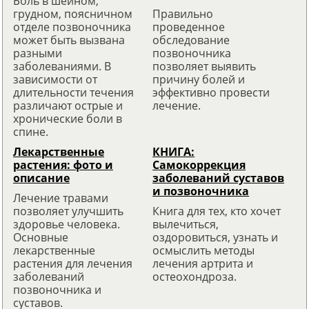
Боль в шейном,
грудном, поясничном
Правильно
отделе позвоночника
проведенное
может быть вызвана
обследование
разными
позвоночника
заболеваниями. В
позволяет выявить
зависимости от
причину болей и
длительности течения
эффективно провести
различают острые и
лечение.
хронические боли в
спине.
Лекарственные
КНИГА:
растения: фото и
Самокоррекция
описание
заболеваний суставов
и позвоночника
Лечение травами
позволяет улучшить
Книга для тех, кто хочет
здоровье человека.
вылечиться,
Основные
оздоровиться, узнать и
лекарственные
осмыслить методы
растения для лечения
лечения артрита и
заболеваний
остеохондроза.
позвоночника и
суставов.