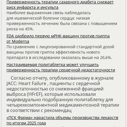
Приверженность терапии сахарного диабета снижает
риск инфаркта и инсульта
Наиболее выраженная связь наблюдалась
для ишемической болезни сердца: низкая
приверженность лечению была связана с повышением
риска на 45%.
FDA одобрило первую мРНК-вакцину против гриппа
от Moderna
По сравнению с лицензированной стандартной дозой
вакцины против гриппа эффективность нового
препарата в исследовании оказалась выше на 26,6%.
Настраиваемая политаблетка может улучшить
приверженность терапии сердечной недостаточности
Согласно отчету, опубликованному в журнале
JACC: Heart Failure , пациенты с сердечной
недостаточностью со сниженной фракцией
выброса (HFrEF), которые использовали
индивидуально подобранную политаблетку для
четырехкомпонентной медикаментозной терапии
в соответствии с рекомендац
«ПСК Фарма» нарастила объемы производства лекарств
по итогам 2025 года