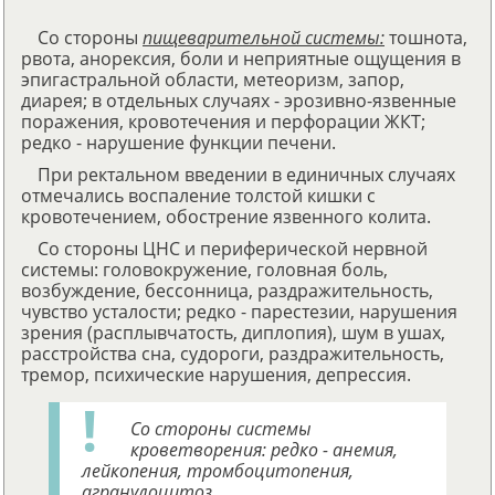
Со стороны
пищеварительной системы:
тошнота,
рвота, анорексия, боли и неприятные ощущения в
эпигастральной области, метеоризм, запор,
диарея; в отдельных случаях - эрозивно-язвенные
поражения, кровотечения и перфорации ЖКТ;
редко - нарушение функции печени.
При ректальном введении в единичных случаях
отмечались воспаление толстой кишки с
кровотечением, обострение язвенного колита.
Со стороны ЦНС и периферической нервной
системы: головокружение, головная боль,
возбуждение, бессонница, раздражительность,
чувство усталости; редко - парестезии, нарушения
зрения (расплывчатость, диплопия), шум в ушах,
расстройства сна, судороги, раздражительность,
тремор, психические нарушения, депрессия.
Со стороны системы
кроветворения: редко - анемия,
лейкопения, тромбоцитопения,
агранулоцитоз.