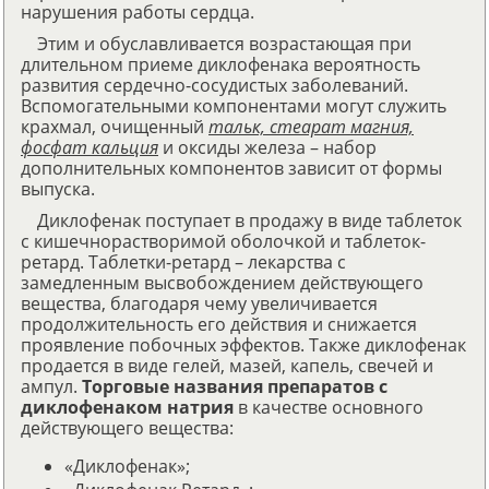
нарушения работы сердца.
Этим и обуславливается возрастающая при
длительном приеме диклофенака вероятность
развития сердечно-сосудистых заболеваний.
Вспомогательными компонентами могут служить
крахмал, очищенный
тальк, стеарат магния,
фосфат кальция
и оксиды железа – набор
дополнительных компонентов зависит от формы
выпуска.
Диклофенак поступает в продажу в виде таблеток
с кишечнорастворимой оболочкой и таблеток-
ретард. Таблетки-ретард – лекарства с
замедленным высвобождением действующего
вещества, благодаря чему увеличивается
продолжительность его действия и снижается
проявление побочных эффектов. Также диклофенак
продается в виде гелей, мазей, капель, свечей и
ампул.
Торговые названия препаратов с
диклофенаком натрия
в качестве основного
действующего вещества:
«Диклофенак»;