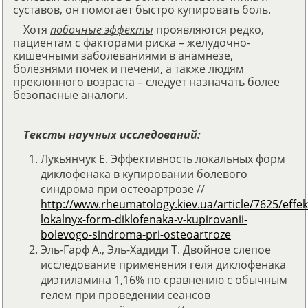
суставов, он помогает быстро купировать боль.
Хотя
побочные эффекты
проявляются редко,
пациентам с факторами риска – желудочно-
кишечными заболеваниями в анамнезе,
болезнями почек и печени, а также людям
преклонного возраста – следует назначать более
безопасные аналоги.
Тексты научных исследований:
Лукьянчук Е. Эффективность локальных форм
диклофенака в купировании болевого
синдрома при остеоартрозе //
http://www.rheumatology.kiev.ua/article/7625/effek
lokalnyx-form-diklofenaka-v-kupirovanii-
bolevogo-sindroma-pri-osteoartroze
Эль-Гарф А., Эль-Хадиди Т. Двойное слепое
исследование применения геля диклофенака
диэтиламина 1,16% по сравнению с обычным
гелем при проведении сеансов