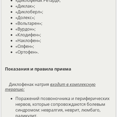
«Диклофенак Ретард»;
«Диклак»;
«Диклоберл»;
«Долекс»;
«Вольтарен»;
«Вурдон»;
«Клодифен»;
«Наклофен»;
«Олфен»;
«Ортофен».
Показания и правила приема
Диклофенак натрия
входит в комплексную
терапию:
Поражений позвоночника и периферических
нервов, которые сопровождаются болевым
синдромом: невралгия, неврит, люмбаго,
радикулит.