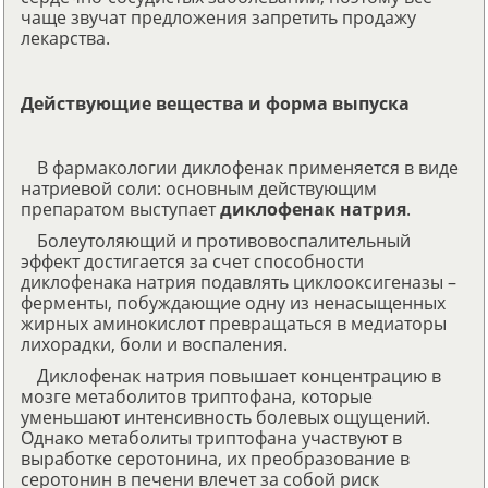
чаще звучат предложения запретить продажу
лекарства.
Действующие вещества и форма выпуска
В фармакологии диклофенак применяется в виде
натриевой соли: основным действующим
препаратом выступает
диклофенак натрия
.
Болеутоляющий и противовоспалительный
эффект достигается за счет способности
диклофенака натрия подавлять циклооксигеназы –
ферменты, побуждающие одну из ненасыщенных
жирных аминокислот превращаться в медиаторы
лихорадки, боли и воспаления.
Диклофенак натрия повышает концентрацию в
мозге метаболитов триптофана, которые
уменьшают интенсивность болевых ощущений.
Однако метаболиты триптофана участвуют в
выработке серотонина, их преобразование в
серотонин в печени влечет за собой риск