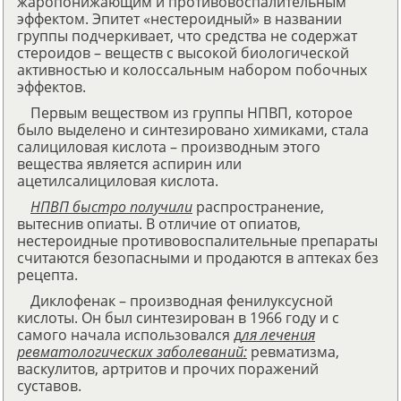
жаропонижающим и противовоспалительным
эффектом. Эпитет «нестероидный» в названии
группы подчеркивает, что средства не содержат
стероидов – веществ с высокой биологической
активностью и колоссальным набором побочных
эффектов.
Первым веществом из группы НПВП, которое
было выделено и синтезировано химиками, стала
салициловая кислота – производным этого
вещества является аспирин или
ацетилсалициловая кислота.
НПВП быстро получили
распространение,
вытеснив опиаты. В отличие от опиатов,
нестероидные противовоспалительные препараты
считаются безопасными и продаются в аптеках без
рецепта.
Диклофенак – производная фенилуксусной
кислоты. Он был синтезирован в 1966 году и с
самого начала использовался д
ля лечения
ревматологических заболеваний:
ревматизма,
васкулитов, артритов и прочих поражений
суставов.