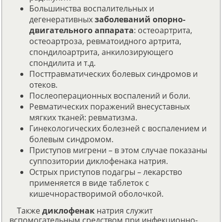
Большинства воспалительных и
дегенеративных
заболеваний опорно-
двигательного аппарата
: остеоартрита,
остеоартроза, ревматоидного артрита,
спондилоартрита, анкилозирующего
спондилита и т.д.
Посттравматических болевых синдромов и
отеков.
Послеоперационных воспалений и боли.
Ревматических поражений внесуставных
мягких тканей: ревматизма.
Гинекологических болезней с воспалением и
болевым синдромом.
Приступов мигрени – в этом случае показаны
суппозитории диклофенака натрия.
Острых приступов подагры – лекарство
применяется в виде таблеток с
кишечнорастворимой оболочкой.
Также
диклофенак
натрия служит
вспомогательным средством при инфекционно-