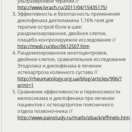
ультразвуковой терапии //
http://www.lvrach.ru/2011/04/15435175/
Эффективность и безопасность применения
диклофенака диэтиламина 1,16% геля для
терапии острой боли в шее:
рандомизированное, двойное слепое,
плацебо-контролируемое исследование //
http://medi.ru/doc/0612507.htm
Рандомизированное многоцентровое,
двойное-слепое, сравнительное исследование
Этодолака и диклофенака в лечении
остеоартрoза коленного сустава //
http://rheumatology.org.ua/blog/articles/906/?
print=1
Сравнение эффективности и переносимости
мелоксикама и диклофенака при лечении
пациентов с остеоартритом поясничного
отдела позвоночника //
http://www.painstudy.ru/matls/pback/effmelo.htm