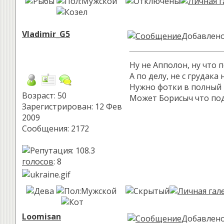
Vladimir_G5
Добавлено:
Ну не Апполон, ну что 
А по делу, не с грудака
Нужно фотки в полный р
Возраст: 50
Может Борисыч что по
Зарегистрирован: 12 Фев
2009
Сообщения: 2172
голосов
: 8
Loomisan
Добавлено: