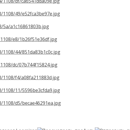
214/1108/df/ca6541dda09e.jpg
328/1108/49/e52fca3be97e.jpg
108/5a/a1c16861803b.jpg
37/1108/e8/1b26f51e36df.jpg
203/1108/44/851da83b1c0c.jpg
79/1108/dc/07b744f15824.jpg
313/1108/f4/a08fa211883d.jpg
313/1108/11/5596be3cfda9.jpg
328/1108/d5/becae46291ea.jpg