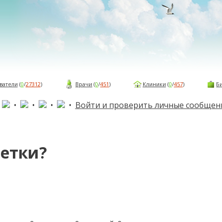
ватели
(
0
/
27312
)
Врачи
(
0
/
451
)
Клиники
(
0
/
457
)
Б
•
•
•
•
•
Войти и проверить личные сообщен
етки?