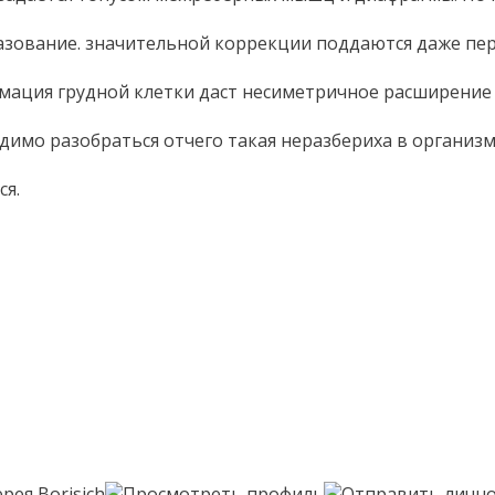
разование. значительной коррекции поддаются даже пе
рмация грудной клетки даст несиметричное расширение г
димо разобраться отчего такая неразбериха в организме.
ся.