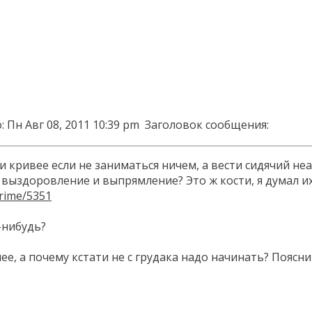
 Пн Авг 08, 2011 10:39 pm
Заголовок сообщения:
 и кривее если не заниматься ничем, а вести сидячий не
о выздоровление и выпрямление? Это ж кости, я думал 
crime/5351
-нибудь?
ее, а почему кстати не с грудака надо начинать? Поясни