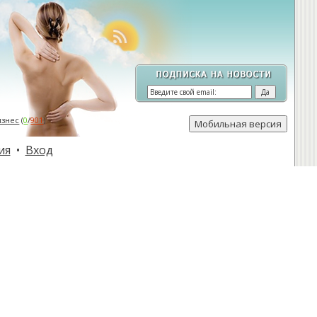
изнес
(
0
/
901
)
ия
•
Вход