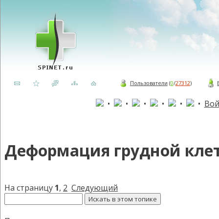
Пользователи
(
0
/
27312
)
•
•
•
•
•
•
Вой
Деформация грудной кле
На страницу
1
,
2
Следующий