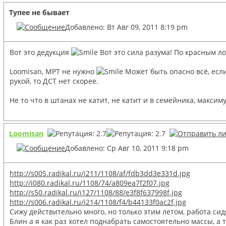
Тупее не бывает
Добавлено: Вт Авг 09, 2011 8:19 pm
Вот это дедукция
Вот это сила разума! По красным л
Loomisan, МРТ не нужно
Может быть опасно всё, если
рукой, то ДСТ нет скорее.
Не то что в штанах не катит, не катит и в семейника, максим
Loomisan
Добавлено: Ср Авг 10, 2011 9:18 pm
http://s005.radikal.ru/i211/1108/af/fdb3dd3e331d.jpg
http://i080.radikal.ru/1108/74/a809ea7f2f07.jpg
http://s50.radikal.ru/i127/1108/88/e3f8f637998f.jpg
http://s006.radikal.ru/i214/1108/f4/b44133f0ac2f.jpg
Сижу действительно много, но только этим летом, работа сид
Блин а я как раз хотел поднабрать самостоятельно массы, а 