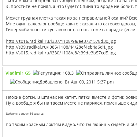
"Хотя можно попробовать ходить пешком, но даже это на свой
Э, простите не понял, а что будет? Спина то вроде не болит,
Может грудная клетка такая из за неправильной осанки? Всю
Мне один валеолог вообще как-то сказал что остеохондрозы,
Гипермобильности суставов нет, стопы тоже в порядке (если 
http://s016.radikal.ru/i337/1108/9a/ee3721578d30.jpg
http://s39.radikal.ru/i085/1108/44/28ef4eb4a6d4.jpg
http://s015.radikal.ru/i330/1108/e8/c39de3b57cd5.jpg
Vladimir_G5
Добавлено: Вт Авг 09, 2011 5:37 pm
Плохие фотки. В штанах не катит, пятки вместе и фотик ровн
Ну а вообще я бы на твоем месте не парился, поменьше сиди
Добавлено спустя 56 секунд:
по твоим красным локтям видно, что ты любишь сидеть и обл