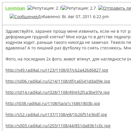
Loomisan
Добавлено: Вс Авг 07, 2011 6:22 pm
Здравствуйте, заранее прошу меня извинить, если не в тот 
деформация грудной клетки? Мне когда то в детстве педиатр 
ходуном ходит, раньше такого никогда не замечал. Тяжело пе
вдавлена? А то лишний раз футболку то снять стесняюсь. Мне
Фото, на последних 2х фото, живот втянут, для наглядности (
http://s49.radikal.ru/i123/1108/07/c62a426d6827.jpg
http://s006.radikal.ru/i214/1108/df/ca6541dda09e.jpg
http://s014.radikal.ru/i328/1108/49/e52fca3be97e.jpg
http://i038.radikal.ru/1108/5a/a1c16861803b.jpg
http://s52.radikal.ru/i137/1108/e8/1b26f51e36df.jpg
http://s003.radikal.ru/i203/1108/44/851da83b1c0c.jpg