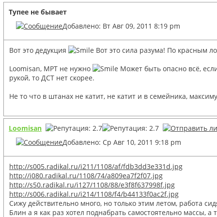
Тупее не бывает
Добавлено: Вт Авг 09, 2011 8:19 pm
Вот это дедукция
Вот это сила разума! По красным л
Loomisan, МРТ не нужно
Может быть опасно всё, если
рукой, то ДСТ нет скорее.
Не то что в штанах не катит, не катит и в семейника, максим
Loomisan
Добавлено: Ср Авг 10, 2011 9:18 pm
http://s005.radikal.ru/i211/1108/af/fdb3dd3e331d.jpg
http://i080.radikal.ru/1108/74/a809ea7f2f07.jpg
http://s50.radikal.ru/i127/1108/88/e3f8f637998f.jpg
http://s006.radikal.ru/i214/1108/f4/b44133f0ac2f.jpg
Сижу действительно много, но только этим летом, работа сид
Блин а я как раз хотел поднабрать самостоятельно массы, а 