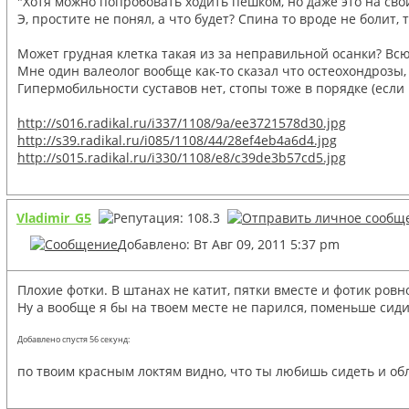
"Хотя можно попробовать ходить пешком, но даже это на свой
Э, простите не понял, а что будет? Спина то вроде не болит,
Может грудная клетка такая из за неправильной осанки? Всю
Мне один валеолог вообще как-то сказал что остеохондрозы,
Гипермобильности суставов нет, стопы тоже в порядке (если 
http://s016.radikal.ru/i337/1108/9a/ee3721578d30.jpg
http://s39.radikal.ru/i085/1108/44/28ef4eb4a6d4.jpg
http://s015.radikal.ru/i330/1108/e8/c39de3b57cd5.jpg
Vladimir_G5
Добавлено: Вт Авг 09, 2011 5:37 pm
Плохие фотки. В штанах не катит, пятки вместе и фотик ровн
Ну а вообще я бы на твоем месте не парился, поменьше сиди
Добавлено спустя 56 секунд:
по твоим красным локтям видно, что ты любишь сидеть и обл