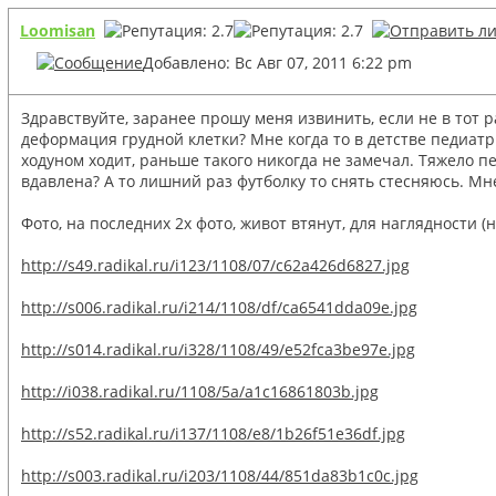
Loomisan
Добавлено: Вс Авг 07, 2011 6:22 pm
Здравствуйте, заранее прошу меня извинить, если не в тот 
деформация грудной клетки? Мне когда то в детстве педиатр 
ходуном ходит, раньше такого никогда не замечал. Тяжело пе
вдавлена? А то лишний раз футболку то снять стесняюсь. Мне
Фото, на последних 2х фото, живот втянут, для наглядности (
http://s49.radikal.ru/i123/1108/07/c62a426d6827.jpg
http://s006.radikal.ru/i214/1108/df/ca6541dda09e.jpg
http://s014.radikal.ru/i328/1108/49/e52fca3be97e.jpg
http://i038.radikal.ru/1108/5a/a1c16861803b.jpg
http://s52.radikal.ru/i137/1108/e8/1b26f51e36df.jpg
http://s003.radikal.ru/i203/1108/44/851da83b1c0c.jpg