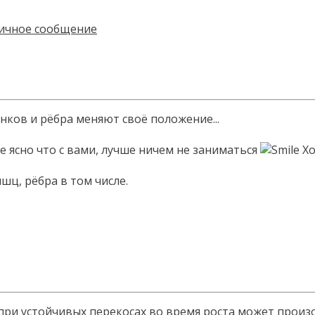
нков и рёбра меняют своё положение...
не ясно что с вами, лучше ничем не заниматься
Хо
ц, рёбра в том числе.
ри устойчивых перекосах во время роста может произой