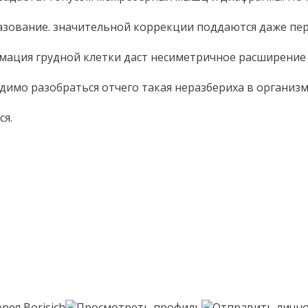
разование. значительной коррекции поддаются даже пе
рмация грудной клетки даст несиметричное расширение г
димо разобраться отчего такая неразбериха в организме.
ся.