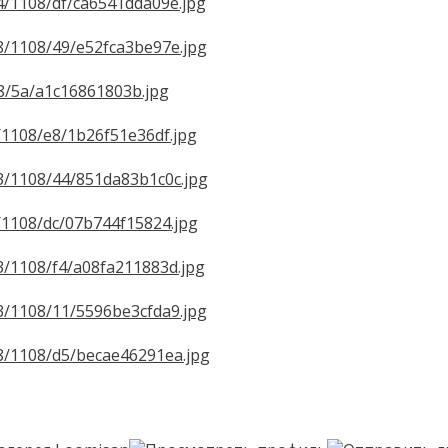
214/1108/df/ca6541dda09e.jpg
328/1108/49/e52fca3be97e.jpg
108/5a/a1c16861803b.jpg
37/1108/e8/1b26f51e36df.jpg
203/1108/44/851da83b1c0c.jpg
79/1108/dc/07b744f15824.jpg
313/1108/f4/a08fa211883d.jpg
313/1108/11/5596be3cfda9.jpg
328/1108/d5/becae46291ea.jpg