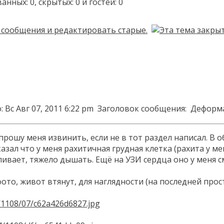
ых: 0, скрытых: 0 и гостей: 0
 Вс Авг 07, 2011 6:22 pm
Заголовок сообщения:
Деформа
прошу меня извинить, если не в тот раздел написал. В
казал что у меня рахитичная грудная клетка (рахита у м
ливает, тяжело дышать. Ещё на УЗИ сердца оно у меня см
фото, живот втянут, для наглядности (на последней прос
23/1108/07/c62a426d6827.jpg