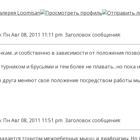
 Пн Авг 08, 2011 11:11 pm
Заголовок сообщения:
нкам...и сообственно в зависимости от положения позво
 турником и брусьями и тем более не плавать...но пока 
о друга меняют своё положение посредством работы мыш
 Пн Авг 08, 2011 11:51 pm
Заголовок сообщения:
задается тонусом межреберных мышц и диафрагмы. Но п