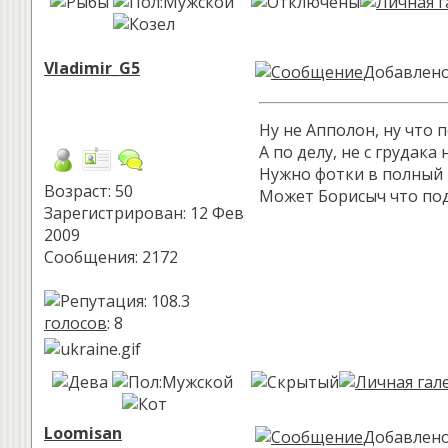
Vladimir_G5
Добавлено:
Ну не Апполон, ну что 
А по делу, не с грудака
Нужно фотки в полный р
Возраст: 50
Может Борисыч что по
Зарегистрирован: 12 Фев
2009
Сообщения: 2172
голосов
: 8
Loomisan
Добавлено: