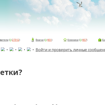
ватели
(
0
/
27312
)
Врачи
(
0
/
451
)
Клиники
(
0
/
457
)
Б
•
•
•
•
•
Войти и проверить личные сообщен
етки?