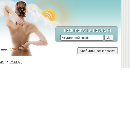
изнес
(
0
/
901
)
ия
•
Вход