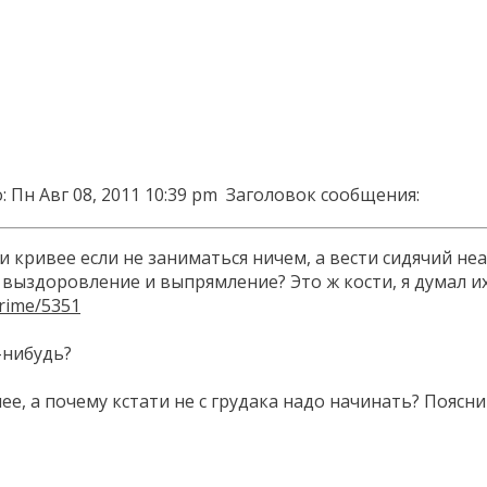
 Пн Авг 08, 2011 10:39 pm
Заголовок сообщения:
 и кривее если не заниматься ничем, а вести сидячий не
о выздоровление и выпрямление? Это ж кости, я думал 
crime/5351
-нибудь?
ее, а почему кстати не с грудака надо начинать? Поясни