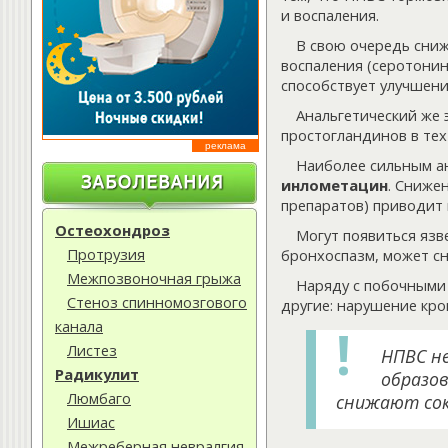
и воспаления.
В свою очередь сни
воспаления (серотонин
способствует улучшен
Анальгетический же 
простогландинов в тех
реклама
Наиболее сильным а
инлометацин
. Сниже
препаратов) приводит 
Остеохондроз
Могут появиться язв
Протрузия
бронхоспазм, может сн
Межпозвоночная грыжа
Наряду с побочными
Стеноз спинномозгового
другие: нарушение кро
канала
Листез
НПВС не
Радикулит
образов
Люмбаго
снижают сок
Ишиас
Межреберная невралгия