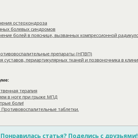
ечения остеохондроза
нных болевых синдромов
ечение болей в пояснице, вызванных компрессионной радикул
отивовоспалительные препараты (НПВП)
я суставов, периартикулярных тканей и позвоночника в клини
уме:
ственная терапия
ием в ноге при грыже МПД
трые боли!
. Противовоспалительные таблетки.
Понравилась статья? Поделись с друзьями!