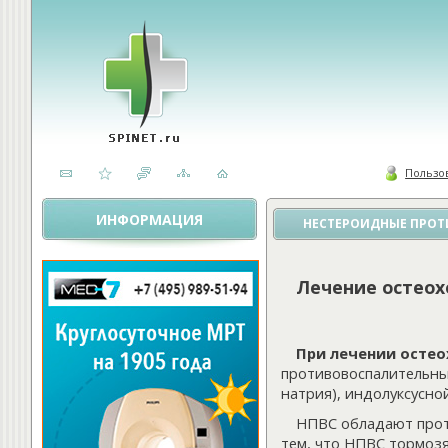
Пользо
ИНФОРМАЦИЯ
НЕСТЕРОИДНЫЕ ПРОТ
Лечение остеох
При лечении осте
противовоспалительны
натрия), индолуксусно
НПВС обладают прот
тем, что НПВС тормозя