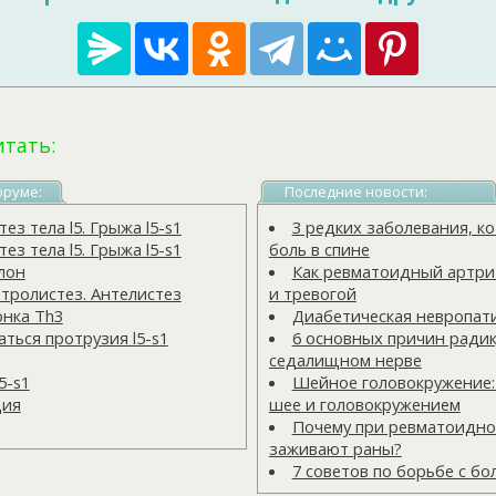
итать:
оруме:
Последние новости:
з тела l5. Грыжа l5-s1
3 редких заболевания, 
з тела l5. Грыжа l5-s1
боль в спине
лон
Как ревматоидный артрит
тролистез. Антелистез
и тревогой
онка Тh3
Диабетическая невропат
ться протрузия l5-s1
6 основных причин радик
седалищном нерве
5-s1
Шейное головокружение:
ция
шее и головокружением
Почему при ревматоидно
заживают раны?
7 советов по борьбе с бо