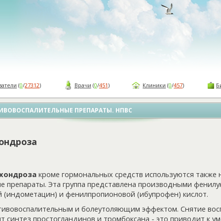
ватели
(
0
/
27312
)
Врачи
(
0
/
451
)
Клиники
(
0
/
457
)
Б
ИВОВОСПАЛИТЕЛЬНЫЕ ПРЕПАРАТЫ. НПВС
ондроза
охондроза
кроме гормональных средств используются также
е препараты. Эта группа представлена производными фенилу
й (индометацин) и фенилпропионовой (ибупрофен) кислот.
ивовоспалительным и болеутоляющим эффектом. Снятие восп
т синтез простогландинов и тромбоксана - это приводит к у