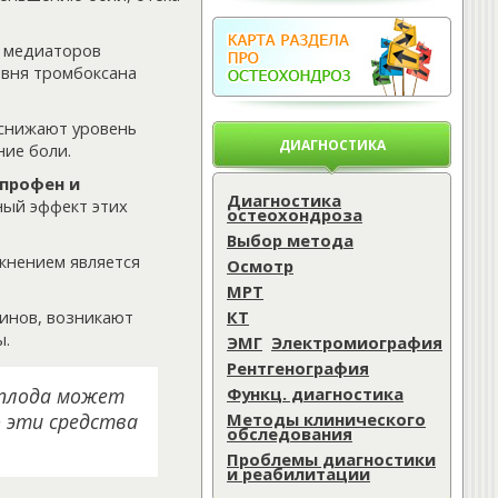
 медиаторов
овня тромбоксана
 снижают уровень
ДИАГНОСТИКА
ние боли.
профен и
Диагностика
ный эффект этих
остеохондроза
Выбор метода
жнением является
Осмотр
МРТ
КТ
инов, возникают
ы.
ЭМГ
Электромиография
Рентгенография
Функц. диагностика
 плода может
Методы клинического
о эти средства
обследования
Проблемы диагностики
и реабилитации