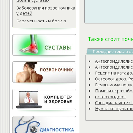
Боль в суставах
Заболевания позвоночника
у детей
Беременность и боли в
спине
Мази для спины
Также стоит поч
Массаж водителю
Самомассаж при
Последние темы в ф
остеохондрозе
Антеспондилолисте
Поясничная грыжа
Антеспондилолисте
Обследование
Рецепт на катадо
позвоночника
Остеохондроз. Ре
Тактика лечения
Гемангиома позв
остеохондроза
Помогите разобра
Лечение баней
остеохондроз
Спондилолистез l
Офисный фитнес
Нужна консульта
Народная медицина
Тест для позвоночника
Питание для позвоночника