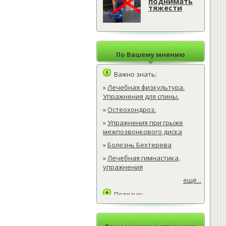
поднимать
тяжести
По Вашему мнению
Важно знать:
»
Лечебная физкультура.
Упражнения для спины.
»
Остеохондроз.
»
Упражнения при грыже
межпозвонкового диска
»
Болезнь Бехтерева
»
Лечебная гимнастика,
упражнения
ещё...
Полезно:
»
Лечебная физкультура.
Упражнения для спины.