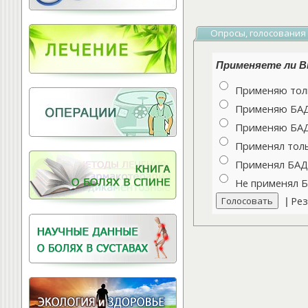
Витамины для
позвоночника
Опросы, голосования
Применяете ли Вы
Применяю толь
Применяю БАДы
Применяю БАДы
Применял толь
Применял БАДы
Не применял 
Рез
|