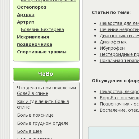
Остеопороз
Статьи по теме:
Артроз
Артрит
Лекарства для л
Лечение невроге
Болезнь Бехтерева
Диагностика и л
Искривления
Диклофенак
позвоночника
Ибупрофен
Спортивные травмы
Нестероидные пр
Локальная терапи
Обсуждения в фор
Что делать при появлении
Лекарства, лекар
болей в спине
Борьба с онемен
Как и где лечить боль в
Позвоночник - ос
спине
Воспаление, отек
Боль в пояснице
Боль в грудном отделе
Боль в шее