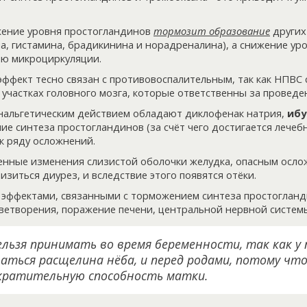
жение уровня простогландинов
тормозит образование
других
а, гистамина, брадикинина и норадреналина), а снижение ур
ию микроциркуляции.
эффект тесно связан с противовоспалительным, так как НПВС
 участках головного мозга, которые ответственны за проведе
нальгетическим действием обладают диклофенак натрия,
ибу
ние синтеза простогландинов (за счёт чего достигается лечеб
к ряду осложнений.
енные изменения слизистой оболочки желудка, опасным осло
изиться диурез, и вследствие этого появятся отёки.
 эффектами, связанными с торможением синтеза простогланд
ветворения, поражение печени, центральной нервной систем
льзя принимать во время беременности, так как у
аться расщелина нёба, и перед родами, потому чт
ратительную способность матки.