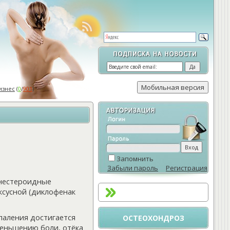
изнес
(
0
/
901
)
Запомнить
Забыли пароль
Регистрация
 нестероидные
ксусной (диклофенак
аления достигается
ОСТЕОХОНДРОЗ
меньшению боли, отёка