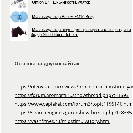
Omron Е4 TENS-миостимулятор
Миостимулятор Beurer EM10 Body
Миостимулятор-шорты для тренировки мышц ягодиц и
бедер Slendertone Bottom
Отзывы на других сайтах
https://otzovik.com/reviews/procedura_miostimulya
https://forum.aromarti.ru/showthread.php?t=1593
https://www.yaplakal.com/forum3/topic1195146.htm
https://searchengines.guru/showthread.php?t=8335
https://vashfitnes.ru/miostimulyatory.html