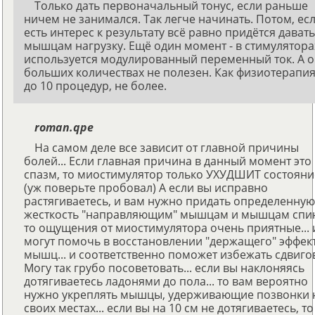
Только дать первоначальный тонус, если раньше
ничем не занимался. Так легче начинать. Потом, ес
есть интерес к результату всё равно придётся давать
мышцам нагрузку. Ещё один момент - в стимулятора
используется модулированный переменный ток. А о
больших количествах не полезен. Как физиотерапия
до 10 процедур, не более.
roman.qpe
На самом деле все зависит от главной причины
болей... Если главная причина в данный момент это
спазм, то миостимулятор только УХУДШИТ состояни
(уж поверьте пробовал) А если вы исправно
растягиваетесь, и вам нужно придать определенную
жесткость "направляющим" мышцам и мышцам спи
то ощущения от миостимулятора очень приятные... 
могут помочь в восстановлении "держащего" эффек
мышц... и соответственно поможет избежать сдвигов
Могу так грубо посоветовать... если вы наклоняясь
дотягиваетесь ладонями до пола... то вам вероятно
нужно укреплять мышцы, удерживающие позвонки 
своих местах... если вы на 10 см не дотягиваетесь, то