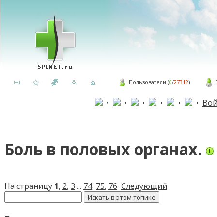
Пользователи
(
0
/
27312
)
•
•
•
•
•
•
Вой
Боль в половых органах.
На страницу
1
,
2
,
3
...
74
,
75
,
76
Следующий