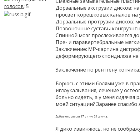
Смежные замыкательные пластины
голосов
: 5
Дорзальные экструзии дисков: на
просвет корешковых каналов на 
Дорзальные протрузии дисков: м
Позвоночные суставы конгруэнтны
Спинной мозг прослеживается до
Пре- и паравертебральные мягки
Заключение: МР-картина дистрофи
деформирующего спондилоза на ур
Заключение по рентгену копчика:
Борюсь с этими болями уже в пра
иглоукалывания, лечение у остеоп
больно сидеть, а у меня сидячая
моей ситуации? Заранее спасибо 
Добавлено спустя 17 минут 29 секунд:
Я дико извиняюсь, но не соображ