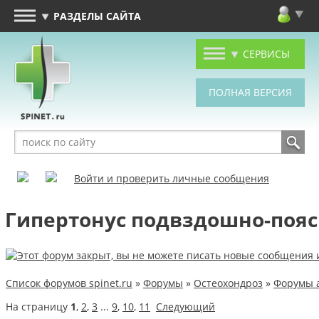
РАЗДЕЛЫ САЙТА
СЕРВИСЫ
Войти и проверить личные сообщения
Гипертонус подвздошно-пояс
Список форумов spinet.ru
»
Форумы
»
Остеохондроз
»
Форумы 
На страницу
1
,
2
,
3
...
9
,
10
,
11
Следующий