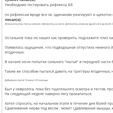
Необходимо тестировать рефлексы БЯ
по рефлексам вроде все ок, одинаково реагируют и щекотно 
писал(а):
Встаньте в упор стоя на коленях, обопритесь на локти. Дотянитесь коленом одной ноги до локтя
Остальное пока не нашел как проверить, подскажите плиз как
Появилось ощущение, что подвздошная отпустила немного (бо
ягодичных.
В начале ночи попытки сильного "нытья" в передней части б
Таким же способом пытался давить на триггеры ягодичных, 
Добавлено спустя 12 минут 22 секунды:
Был у невролога, пока без тщательного осмотра и тестов, п
На следующей неделе наверно лягу прокапаться.
Хотел спросить, на начальном этапе в течение дня болей пр
Сдавливание нерва под весом , может сдавливание мышцы, ко