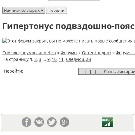
Гипертонус подвздошно-пояс
Список форумов spinet.ru
»
Форумы
»
Остеохондроз
»
Форумы 
На страницу
1
,
2
,
3
...
9
,
10
,
11
Следующий
Перейти: