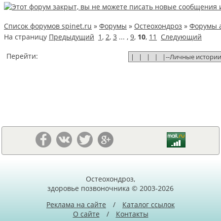
Список форумов spinet.ru
»
Форумы
»
Остеохондроз
»
Форумы 
На страницу
Предыдущий
1
,
2
,
3
... ,
9
,
10
,
11
Следующий
Перейти:
Остеохондроз,
здоровье позвоночника © 2003-2026
Реклама на сайте
/
Каталог ссылок
О сайте
/
Контакты