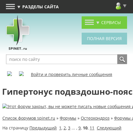
РАЗДЕЛЫ САЙТА
СЕРВИСЫ
Войти и проверить личные сообщения
Гипертонус подвздошно-пояс
Список форумов spinet.ru
»
Форумы
»
Остеохондроз
»
Форумы 
На страницу
Предыдущий
1
,
2
,
3
... ,
9
,
10
,
11
Следующий