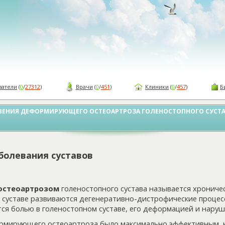
ватели
(
0
/
27312
)
Врачи
(
0
/
451
)
Клиники
(
0
/
457
)
Б
ЕНИЯ ДЕФОРМИРУЮЩЕГО ОСТЕОАРТРОЗА ГОЛЕНОСТОПНОГО СУСТА
болевания суставов
стеоартрозом
голеностопного сустава называется хроничес
 суставе развиваются дегенеративно-дистрофические процес
ся болью в голеностопном суставе, его деформацией и нару
рмирующего остеоартроза было максимально эффективным, 