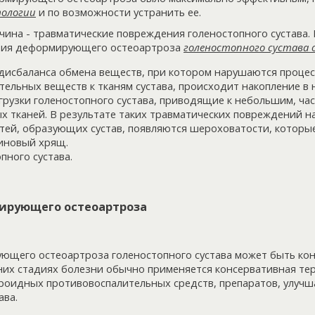
тологии
и по возможности устранить ее.
чина - травматические повреждения голеностопного сустава. 
ития деформирующего остеоартроза
голеностопного сустава 
дисбаланса обмена веществ, при котором нарушаются процес
тельных веществ к тканям сустава, происходит накопление в 
грузки голеностопного сустава, приводящие к небольшим, ча
х тканей. В результате таких травматических повреждений н
тей, образующих сустав, появляются шероховатости, которы
иновый хрящ.
пного сустава.
ирующего остеоартроза
щего остеоартроза голеностопного сустава может быть ко
них стадиях болезни обычно применяется консервативная те
ероидных противовоспалительных средств, препаратов, улу
ава.