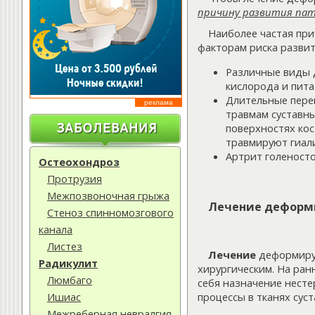
причину развития па
Наиболее частая при
факторам риска разв
Различные виды 
кислорода и пита
Длительные пере
реклама
травмам суставны
поверхностях кос
травмируют гиал
Артрит голеносто
Остеохондроз
Протрузия
Межпозвоночная грыжа
Лечение деформ
Стеноз спинномозгового
канала
Листез
Лечение
деформирую
Радикулит
хирургическим. На ран
Люмбаго
себя назначение нест
процессы в тканях суст
Ишиас
Межреберная невралгия