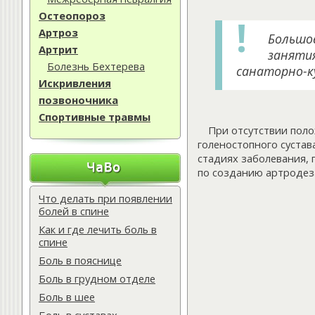
Остеопороз
Артроз
Большое
Артрит
заняти
Болезнь Бехтерева
санаторно-к
Искривления
позвоночника
Спортивные травмы
При отсутствии пол
голеностопного сустав
стадиях заболевания, 
по созданию артродеза
Что делать при появлении
болей в спине
Как и где лечить боль в
спине
Боль в пояснице
Боль в грудном отделе
Боль в шее