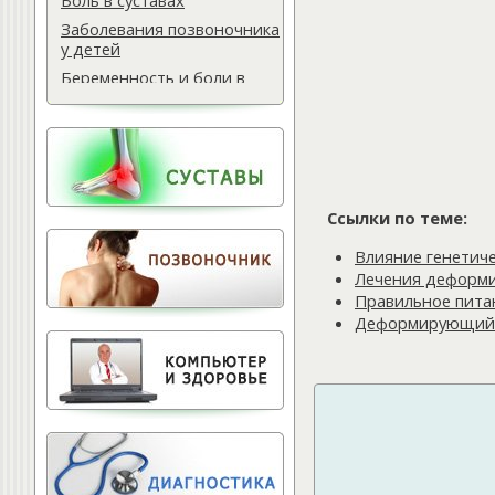
Боль в суставах
Заболевания позвоночника
у детей
Беременность и боли в
спине
Мази для спины
Массаж водителю
Самомассаж при
остеохондрозе
Ссылки по теме:
Поясничная грыжа
Влияние генетич
Обследование
Лечения деформ
позвоночника
Правильное пита
Тактика лечения
Деформирующий о
остеохондроза
Лечение баней
Офисный фитнес
Народная медицина
Тест для позвоночника
Питание для позвоночника