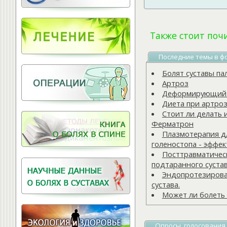
Витамины для
позвоночника
Также стоит поч
Последние темы в ф
Болят суставы па
Артроз
Деформирующий а
Диета при артро
Стоит ли делать 
Ферматрон
Плазмотерапия д
голеностопа - эффе
Посттравматичес
подтаранного суста
Эндопротезирова
сустава.
Может ли болеть 
Опросы, голосования