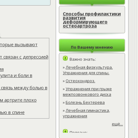
Способы профилактики
развития
деформирующего
остеоартроза
которые вызывают
По Вашему мнению
 связан с депрессией
Важно знать:
»
Лечебная физкультура.
ия
Упражнения для спины.
улита и боли в
»
Остеохондроз.
 связь между болью в
»
Упражнения при грыже
межпозвонкового диска
м артрите плохо
»
Болезнь Бехтерева
»
Лечебная гимнастика,
лью в спине
упражнения
ещё...
Полезно: