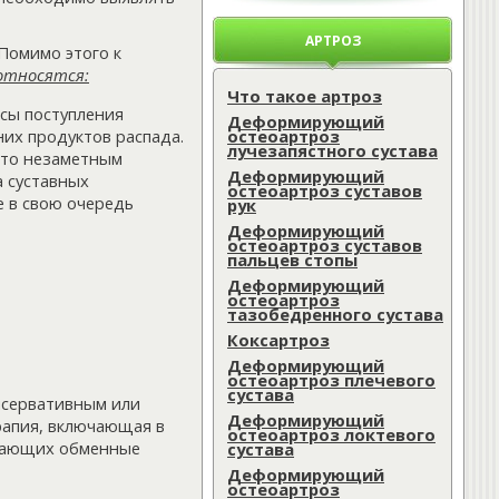
АРТРОЗ
Помимо этого к
относятся:
Что такое артроз
сы поступления
Деформирующий
остеоартроз
них продуктов распада.
лучезапястного сустава
сто незаметным
Деформирующий
а суставных
остеоартроз суставов
е в свою очередь
рук
Деформирующий
остеоартроз суставов
пальцев стопы
Деформирующий
остеоартроз
тазобедренного сустава
Коксартроз
Деформирующий
остеоартроз плечевого
сустава
нсервативным или
Деформирующий
рапия, включающая в
остеоартроз локтевого
чшающих обменные
сустава
Деформирующий
остеоартроз