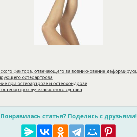
еского фактора, отвечающего за возникновение деформирую
ирующего остеоартроза
ние при остеоартрозе и остеохондрозе
стеоартроз лучезапястного сустава
Понравилась статья? Поделись с друзьями!