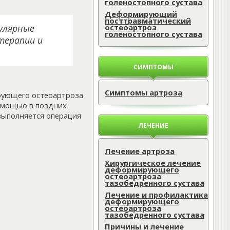
голеностопного сустава
Деформирующий
посттравматический
гулярные
остеоартроз
голеностопного сустава
терапии и
СИМПТОМЫ
Симптомы артроза
ующего остеоартроза
помощью в поздних
 выполняется операция
ЛЕЧЕНИЕ
Лечение артроза
Хирургическое лечение
деформирующего
остеоартроза
тазобедренного сустава
Лечение и профилактика
деформирующего
остеоартроза
тазобедренного сустава
Причины и лечение