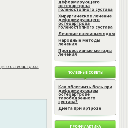
деформирующего
остеоартроза
голеностопного сустава
Хирургическое лечение
деформирующего
остеоартроза
голеностопного сустава
Лечение пчелиным ядом
Народные методы
лечения
Прогрессивные методы
лечения
щего остеоартроза
ПОЛЕЗНЫЕ СОВЕТЫ
Как облегчить боль при
деформирующем
остеоартрозе
тазобедренного
сустава?
Диета при артрозе
ПРОФИЛАКТИКА