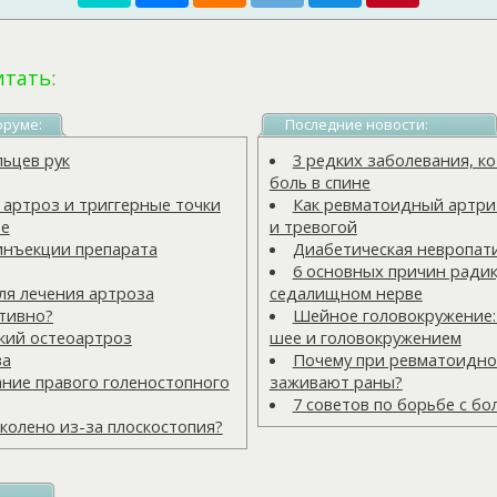
итать:
оруме:
Последние новости:
льцев рук
3 редких заболевания, 
боль в спине
ртроз и триггерные точки
Как ревматоидный артрит
зе
и тревогой
инъекции препарата
Диабетическая невропат
6 основных причин радик
ля лечения артроза
седалищном нерве
ктивно?
Шейное головокружение:
кий остеоартроз
шее и головокружением
ва
Почему при ревматоидно
ние правого голеностопного
заживают раны?
7 советов по борьбе с бо
колено из-за плоскостопия?