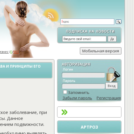
изнес
(
0
/
901
)
ВА И ПРИНЦИПЫ ЕГО
Запомнить
Забыли пароль
Регистрация
кое заболевание, при
сы. Данное
шением подвижности.
АРТРОЗ
необходимо выявлять