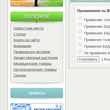
Применяете ли Вы
Применяю толь
Применяю БАДы
Новостная лента
Применяю БАДы
Статьи
Применял толь
Книги на сайте
Анимации
Применял БАДы
Правильное питание
Не применял 
Лекарственные растения
Рез
|
Медицинские товары
Ортопедические товары
Скидки
СЕРВИСЫ