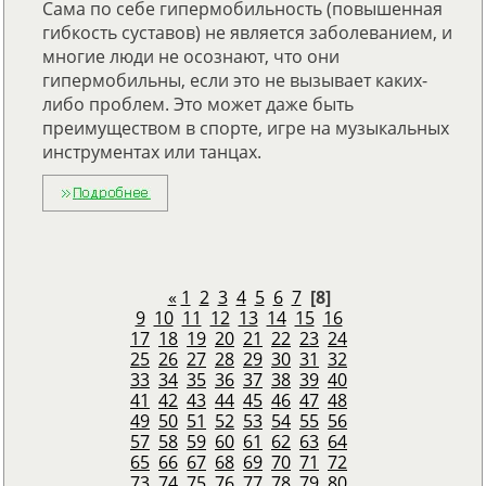
Сама по себе гипермобильность (повышенная
гибкость суставов) не является заболеванием, и
многие люди не осознают, что они
гипермобильны, если это не вызывает каких-
либо проблем. Это может даже быть
преимуществом в спорте, игре на музыкальных
инструментах или танцах.
«
1
2
3
4
5
6
7
[8]
9
10
11
12
13
14
15
16
17
18
19
20
21
22
23
24
25
26
27
28
29
30
31
32
33
34
35
36
37
38
39
40
41
42
43
44
45
46
47
48
49
50
51
52
53
54
55
56
57
58
59
60
61
62
63
64
65
66
67
68
69
70
71
72
73
74
75
76
77
78
79
80