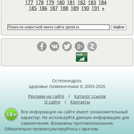
177
178
179
180
181
182
183
184
185
186
187
188
189
190
191
»
Остеохондроз,
здоровье позвоночника © 2003-2026
Реклама на сайте
/
Каталог ссылок
О сайте
/
Контакты
Вся информация на сайте имеет ознакомительный
характер. Не используйте данную информацию для
самолечения. Возможны противопоказания.
Обязательно проконсультируйтесь с врачом.