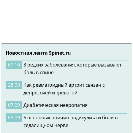
Новостная лента Spinet.ru
01.10
3 редких заболевания, которые вызывают
боль в спине
28.09
Как ревматоидный артрит связан с
депрессией и тревогой
07.09
Диабетическая невропатия
03.09
6 основных причин радикулита и боли в
седалищном нерве