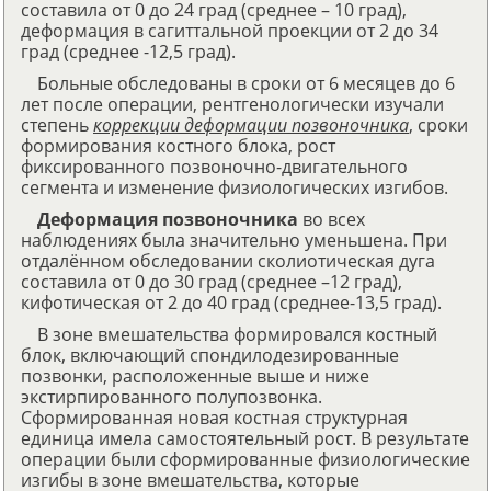
составила от 0 до 24 град (среднее – 10 град),
деформация в сагиттальной проекции от 2 до 34
град (среднее -12,5 град).
Больные обследованы в сроки от 6 месяцев до 6
лет после операции, рентгенологически изучали
степень
коррекции деформации позвоночника
, сроки
формирования костного блока, рост
фиксированного позвоночно-двигательного
сегмента и изменение физиологических изгибов.
Деформация позвоночника
во всех
наблюдениях была значительно уменьшена. При
отдалённом обследовании сколиотическая дуга
составила от 0 до 30 град (среднее –12 град),
кифотическая от 2 до 40 град (среднее-13,5 град).
В зоне вмешательства формировался костный
блок, включающий спондилодезированные
позвонки, расположенные выше и ниже
экстирпированного полупозвонка.
Сформированная новая костная структурная
единица имела самостоятельный рост. В результате
операции были сформированные физиологические
изгибы в зоне вмешательства, которые