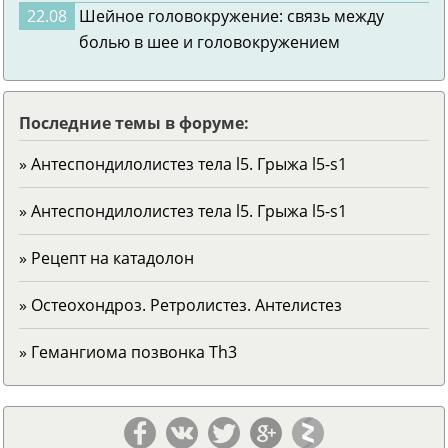
22.08
Шейное головокружение: связь между
болью в шее и головокружением
Последние темы в форуме:
» Антеспондилолистез тела l5. Грыжа l5-s1
» Антеспондилолистез тела l5. Грыжа l5-s1
» Рецепт на катадолон
» Остеохондроз. Ретролистез. Антелистез
» Гемангиома позвонка Тh3