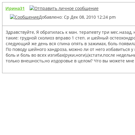
Ирина31
Добавлено: Ср Дек 08, 2010 12:24 pm
Здравствуйте, Я обратилась к ман. терапевту три мес.назад
такие: грудной сколиоз вправо 1 степ. и шейный остеохондро
следующий же день вся спина опять в зажимах, боль появила
По поводу шейного хандроза, можно ли от него избавиться у
боль и боль во всех изгибах(руки,ноги),(кстати,после недел
только внешность,но издоровье в целом? Что вы можете мне