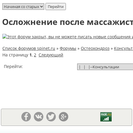
Осложнение после массажис
Список форумов spinet.ru
»
Форумы
»
Остеохондроз
»
Консуль
На страницу
1
,
2
Следующий
Перейти: