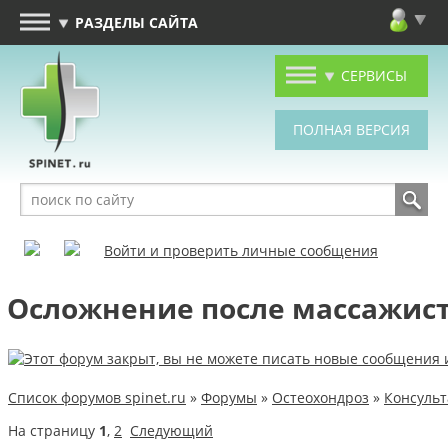
РАЗДЕЛЫ САЙТА
СЕРВИСЫ
Войти и проверить личные сообщения
Осложнение после массажис
Список форумов spinet.ru
»
Форумы
»
Остеохондроз
»
Консуль
На страницу
1
,
2
Следующий