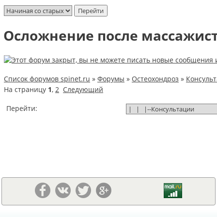
Осложнение после массажис
Список форумов spinet.ru
»
Форумы
»
Остеохондроз
»
Консуль
На страницу
1
,
2
Следующий
Перейти: