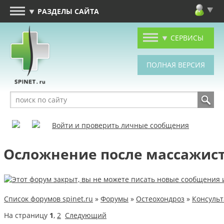
РАЗДЕЛЫ САЙТА
СЕРВИСЫ
Войти и проверить личные сообщения
Осложнение после массажис
Список форумов spinet.ru
»
Форумы
»
Остеохондроз
»
Консуль
На страницу
1
,
2
Следующий