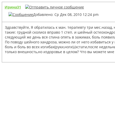
Ирина31
Добавлено: Ср Дек 08, 2010 12:24 pm
Здравствуйте, Я обратилась к ман. терапевту три мес.назад
такие: грудной сколиоз вправо 1 степ. и шейный остеохондро
следующий же день вся спина опять в зажимах, боль появила
По поводу шейного хандроза, можно ли от него избавиться у
боль и боль во всех изгибах(руки,ноги),(кстати,после недел
только внешность,но издоровье в целом? Что вы можете мне