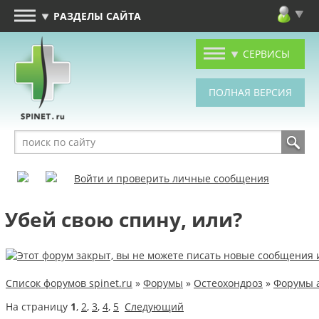
РАЗДЕЛЫ САЙТА
СЕРВИСЫ
Войти и проверить личные сообщения
Убей свою спину, или?
Список форумов spinet.ru
»
Форумы
»
Остеохондроз
»
Форумы 
На страницу
1
,
2
,
3
,
4
,
5
Следующий