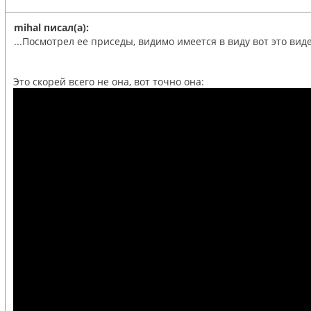
mihal писал(а):
...Посмотрел ее приседы, видимо имеется в виду вот это виде
Это скорей всего не она, вот точно она: