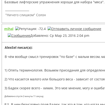
Базовые лифтерские упражнения хороши для набора "мяса". 
_________________
"Ничего слишком" Солон
mihal
Добавлено: Ср Мар 23, 2016 2:04 pm
AlexSel писал(а):
В чём вообще смысл тренировок "по базе" с малым весом, 
1) Опять терминология. Возьмем приседания для определеннос
2) Что касается малого или большого веса - зависит от состоя
3) Бадюк скорее всего - химик. Это мое мнение, могу и ошиб
Добавлено спустя 2 минуты 11 секунд:
P.S. В чем безусловно прав Бадюк, так это в том, что когда