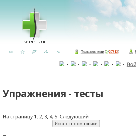
Пользователи
(
0
/
27312
)
•
•
•
•
•
•
Вой
Упражнения - тесты
На страницу
1
,
2
,
3
,
4
,
5
Следующий