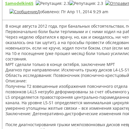
Samodelkin65
Добавлено: Пт Апр 11, 2014 9:29 am
В конце августа 2012 года, при банальных обстоятельствах,
Первоначально боли были терпимыми и с ними ходил на работ
Через неделю обратился к врачу, но, как и ожидалось, ни ч
оказалось она так шутит), а на просьбы провести обследова
новенького», если не круче, ходил почти боком, спал (если
На 10-е посещение (уже прошел месяц) боли только усилилис
состояния.
МРТ сделали только в конце октября, заключение МРТ
Диагноз при направлении: Исключить грыжу дисков L4-L5-S
Область исследования: Позвоночник (пояснично-крестцовый 
Описание:
Получены Т2 взвешенные изображения поясничного отдела п
позвонков L4,L5 негрубо деформированы за счет объемного у
L5 определяется правосторонняя центрально-парамедианная
канала. На уровне L5-S1 определяется минимальная циркул
умеренно утолщены желтые связки – все изменения характер
Заключение: Дегенеративно-дистрофические изменения пояс
После диагностирования грыжи межпозвонковых дисков неврол