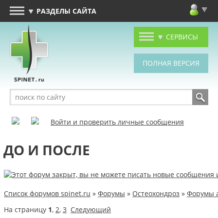
РАЗДЕЛЫ САЙТА
СЕРВИСЫ
Войти и проверить личные сообщения
ДО И ПОСЛЕ
Список форумов spinet.ru
»
Форумы
»
Остеохондроз
»
Форумы 
На страницу
1
,
2
,
3
Следующий