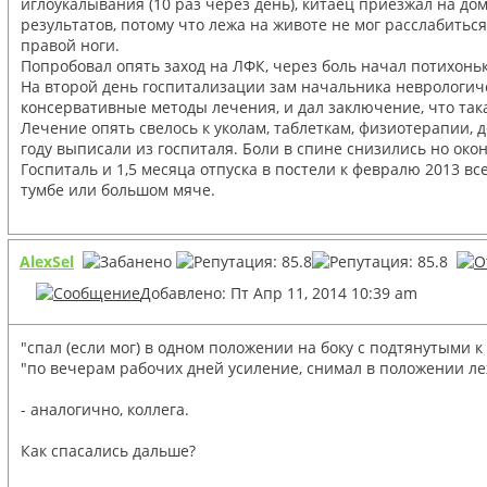
иглоукалывания (10 раз через день), китаец приезжал на дом
результатов, потому что лежа на животе не мог расслабитьс
правой ноги.
Попробовал опять заход на ЛФК, через боль начал потихонь
На второй день госпитализации зам начальника неврологиче
консервативные методы лечения, и дал заключение, что так
Лечение опять свелось к уколам, таблеткам, физиотерапии, 
году выписали из госпиталя. Боли в спине снизились но око
Госпиталь и 1,5 месяца отпуска в постели к февралю 2013 вс
тумбе или большом мяче.
AlexSel
Добавлено: Пт Апр 11, 2014 10:39 am
"спал (если мог) в одном положении на боку с подтянутыми к
"по вечерам рабочих дней усиление, снимал в положении леж
- аналогично, коллега.
Как спасались дальше?
_________________