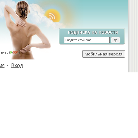
изнес
(
0
/
901
)
ия
•
Вход