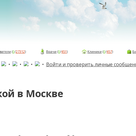
ватели
(
0
/
27312
)
Врачи
(
0
/
451
)
Клиники
(
0
/
457
)
Б
•
•
•
•
•
Войти и проверить личные сообщен
кой в Москве