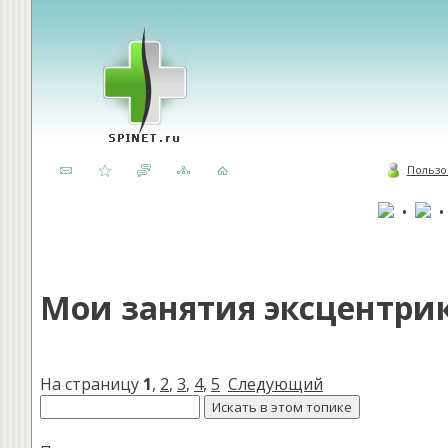
Пользо
•
Мои занятия эксцентри
На страницу
1
,
2
,
3
,
4
,
5
Следующий