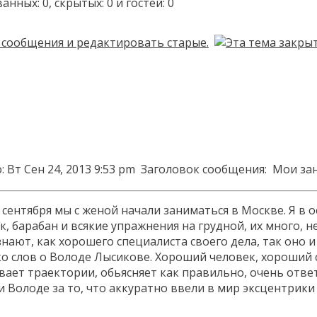
ых: 0, скрытых: 0 и гостей: 0
 Вт Сен 24, 2013 9:53 pm
Заголовок сообщения:
Мои зан
 сентября мы с женой начали заниматься в Москве. Я в 
, барабан и всякие упражнения на грудной, их много, 
нают, как хорошего специалиста своего дела, так оно и е
о слов о Володе Лысикове. Хороший человек, хороший с
ет траектории, обьясняет как правильно, очень ответст
и Володе за то, что аккуратно ввели в мир эксцентрик