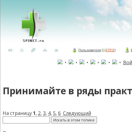
Пользователи
(
0
/
27312
)
•
•
•
•
•
•
Вой
Принимайте в ряды пра
На страницу
1
,
2
,
3
,
4
,
5
,
6
Следующий