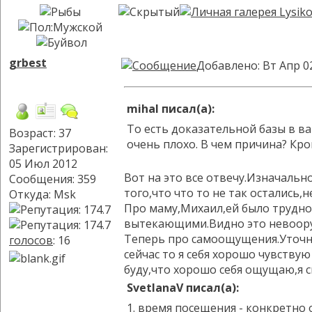
grbest
Добавлено: Вт Апр 0
mihal писал(а):
То есть доказательной базы в ва
Возраст: 37
очень плохо. В чем причина? Кр
Зарегистрирован:
05 Июл 2012
Вот на это все отвечу.Изначальн
Сообщения: 359
того,что что то не так остались,
Откуда: Msk
Про маму,Михаил,ей было трудно 
вытекающими.Видно это невоор
Теперь про самоощущения.Уточню,
голосов
: 16
сейчас то я себя хорошо чувству
буду,что хорошо себя ощущаю,я с
SvetlanaV писал(а):
1. время посещения - конкретно 