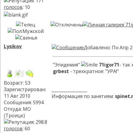
голосов
: 10
Lysikov
Добавлено: Пн Апр 2
"Эпидемия"
71igor71
- так
grbest
- трехкратное: "УРА!"
Возраст: 53
Зарегистрирован:
_________________
11 Авг 2010
Информация по занятиям:
spinet
Сообщения: 5994
Откуда: МО
(Троицк)
голосов
: 60