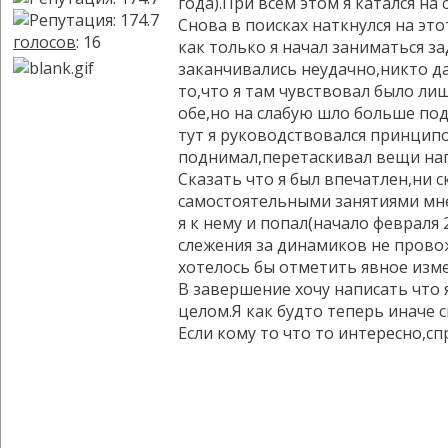
года).При всем этом я катался н
Снова в поисках наткнулся на эт
голосов
: 16
как только я начал заниматься з
заканчивались неудачно,никто даж
то,что я там чувствовал было ли
обе,но на слабую шло больше под
тут я руководствовался принципо
поднимал,перетаскивал вещи напр
Сказать что я был впечатлен,ни 
самостоятельными занятиями мне
я к нему и попал(начало февраля
слежения за динамиков не прово
хотелось бы отметить явное изм
В завершение хочу написать что
целом.Я как будто теперь иначе 
Если кому то что то интересно,с