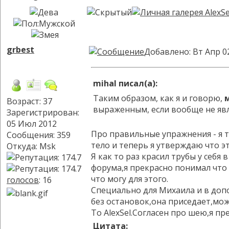
grbest
Добавлено: Вт Апр 0
mihal писал(а):
Таким образом, как я и говорю,
Возраст: 37
выраженным, если вообще не яв
Зарегистрирован:
05 Июл 2012
Про правильные упражнения - я 
Сообщения: 359
тело и теперь я утверждаю что эт
Откуда: Msk
Я как то раз красил трубы у себя
форума,я прекрасно понимал что м
что могу для этого.
голосов
: 16
Специально для Михаила и в допо
без остановок,она приседает,мо
To AlexSel.Согласен про шею,я пр
Цитата: