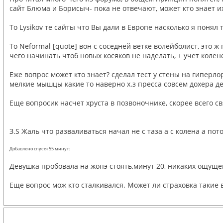
сайт Блюма и Борисыч- пока не отвечают, может кто знает их
То Lysikov те сайты что Вы дали в Европе насколько я понял
То Neformal [quote] вон с соседней ветке волейболист, это ж
чего начинать чтоб новых косяков не наделать, + учет колене
Еже вопрос может кто знает? сделал тест у стены на гиперло
мелкие мышцы какие то наверно х.з пресса совсем дохера д
Еще вопросик насчет хруста в позвоночнике, скорее всего св
З.S Жаль что разваливаться начал не с таза а с колена а пото
Добавлено спустя 55 минут:
Девушка пробовала на жопэ стоять,минут 20, никаких ощущен
Еще вопрос мож кто сталкивался. Может ли страховка такие