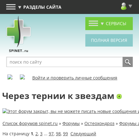
РАЗДЕЛЫ САЙТА
СЕРВИСЫ
Войти и проверить личные сообщения
Через тернии к звездам
Список форумов spinet.ru
»
Форумы
»
Остеохондроз
»
Форумы 
На страницу
1
,
2
,
3
...
97
,
98
,
99
Следующий