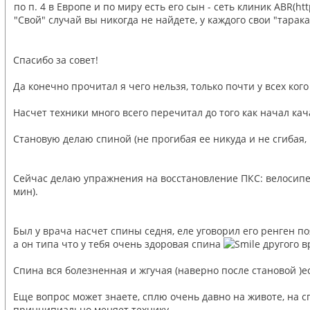
по п. 4 в Европе и по миру есть его сын - сеть клиник ABR(h
"Свой" случай вы никогда не найдете, у каждого свои "тарак
Спасибо за совет!
Да конечно прочитал я чего нельзя, только почти у всех ког
Насчет техники много всего перечитал до того как начал кач
Становую делаю спиной (не прогибая ее никуда и не сгибая,
Сейчас делаю упражнения на восстановление ПКС: велосипед (30
мин).
Был у врача насчет спины седня, еле уговорил его ренген по
а он типа что у тебя очень здоровая спина
другого в
Спина вся болезненная и жгучая (наверно после становой )ес
Еще вопрос может знаете, сплю очень давно на животе, на с
принципиально меняет технику.