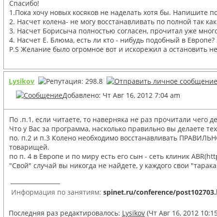
Спасибо!
1.Пока хочу новых косяков не наделать хотя бы. Напишите п
2. Насчет колена- не могу восстанавливать по полной так ка
3. Насчет Борисыча полностью согласен, прочитал уже много,
4. Насчет Е. Блюма, есть ли кто - нибудь подобный в Европе
P.S Желание было огромное вот и искорежил а остановить не
Lysikov
Добавлено: Чт Авг 16, 2012 7:04 am
По .п.1, если читаете, то наверняка не раз прочитали чего д
Что у Вас за программа, насколько правильно вы делаете те
по. п.2 и п.3 Колено необходимо восстанавливать ПРАВИЛЬН
товарищей.
по п. 4 в Европе и по миру есть его сын - сеть клиник ABR(h
"Свой" случай вы никогда не найдете, у каждого свои "тарак
_________________
Информация по занятиям:
spinet.ru/conference/post102703
Последняя раз редактировалось:
Lysikov
(Чт Авг 16, 2012 10:1