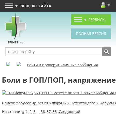
РАЗДЕЛЫ САЙТА
СЕРВИСЫ
Войти и проверить личные сообщения
Боли в ГОП/ПОП, напряжени
Список форумов spinet.ru
»
Форумы
»
Остеохондроз
»
Форумы 
На страницу
1
,
2
,
3
...
36
,
37
,
38
Следующий