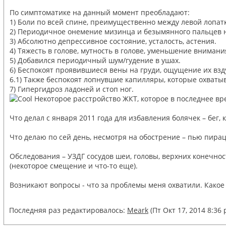
По симптоматике на данный момент преобладают:
1) Боли по всей спине, преимущественно между левой лопат
2) Периодичное онемение мизинца и безымянного пальцев н
3) Абсолютно депрессивное состояние, усталость, астения.
4) Тяжесть в голове, мутность в голове, уменьшение внимания
5) Добавился периодичный шум/гудение в ушах.
6) Беспокоят проявившиеся вены на груди, ощущение их вз
6.1) Также беспокоят лопнувшие капилляры, которые охваты
7) Гипергидроз ладоней и стоп ног.
Некоторое расстройство ЖКТ, которое в последнее вр
Что делал с января 2011 года для избавления болячек – бег, 
Что делаю по сей день, несмотря на обострение – пью пирац
Обследования – УЗДГ сосудов шеи, головы, верхних конечнос
(некоторое смещение и что-то еще).
Возникают вопросы - что за проблемы меня охватили. Какое
Последняя раз редактировалось:
Meark
(Пт Окт 17, 2014 8:36