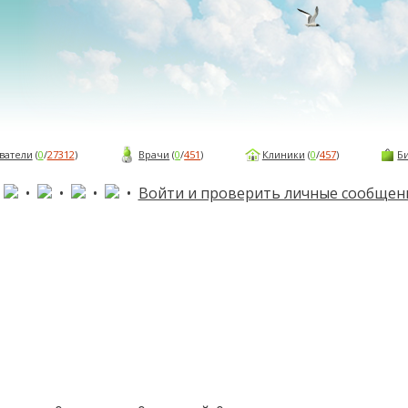
ватели
(
0
/
27312
)
Врачи
(
0
/
451
)
Клиники
(
0
/
457
)
Б
•
•
•
•
•
Войти и проверить личные сообщен