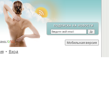
изнес
(
0
/
901
)
ия
•
Вход