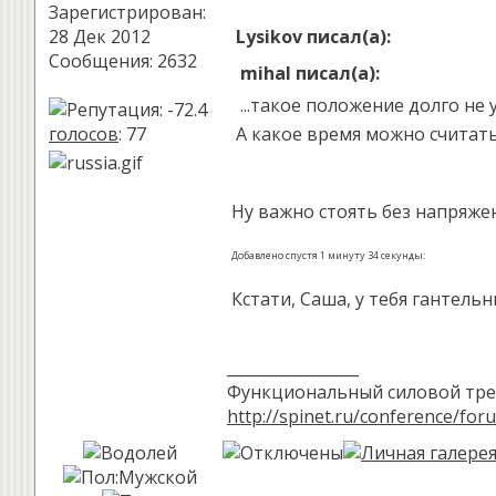
Зарегистрирован:
28 Дек 2012
Lysikov писал(а):
Сообщения: 2632
mihal писал(а):
...такое положение долго не 
голосов
: 77
А какое время можно считат
Ну важно стоять без напряжен
Добавлено спустя 1 минуту 34 секунды:
Кстати, Саша, у тебя гантельн
_________________
Функциональный силовой трен
http://spinet.ru/conference/for