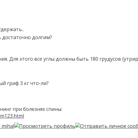
удержать..
ь достаточно долгим?
ия. Для этого все углы должны быть 180 грудусов (утр
ый гриф 3 кг что-ли?
инг при болезнях спины:
um123.html