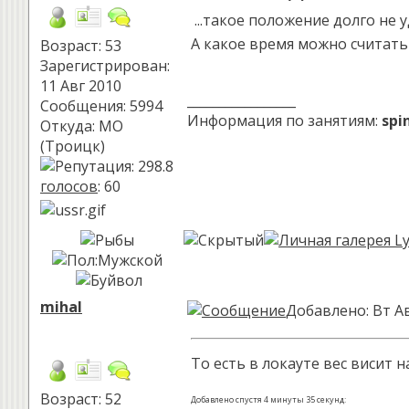
...такое положение долго не 
А какое время можно считать
Возраст: 53
Зарегистрирован:
11 Авг 2010
_________________
Сообщения: 5994
Информация по занятиям:
spi
Откуда: МО
(Троицк)
голосов
: 60
mihal
Добавлено: Вт Ав
То есть в локауте вес висит н
Возраст: 52
Добавлено спустя 4 минуты 35 секунд: