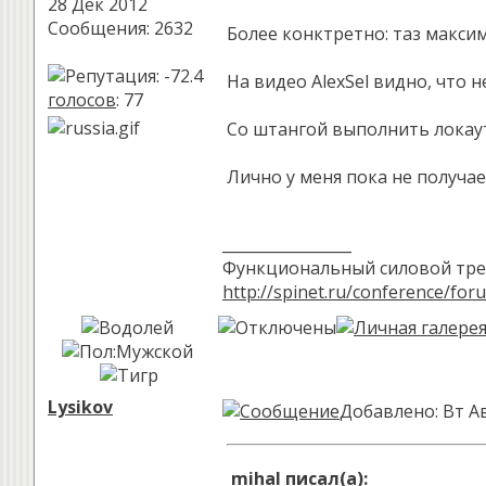
28 Дек 2012
Сообщения: 2632
Более конктретно: таз макси
На видео AlexSel видно, что 
голосов
: 77
Со штангой выполнить локау
Лично у меня пока не получа
_________________
Функциональный силовой трен
http://spinet.ru/conference/for
Lysikov
Добавлено: Вт Ав
mihal писал(а):