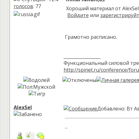
голосов
: 77
Хороший материал от AlexSel
Войдите
или
зарегистрируй
Грамотно расписано.
_________________
Функциональный силовой трен
http://spinet.ru/conference/for
AlexSel
Добавлено: Вт Ав
...