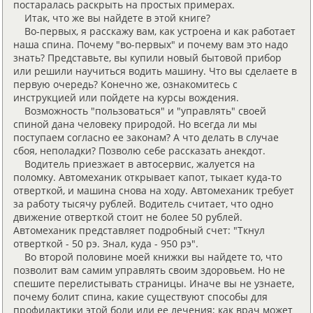
постаралась раскрыть на простых примерах.
Итак, что же вы найдете в этой книге?
Во-первых, я расскажу вам, как устроена и как работает
наша спина. Почему "во-первых" и почему вам это надо
знать? Представьте, вы купили новый бытовой прибор
или решили научиться водить машину. Что вы сделаете в
первую очередь? Конечно же, ознакомитесь с
инструкцией или пойдете на курсы вождения.
Возможность "пользоваться" и "управлять" своей
спиной дана человеку природой. Но всегда ли мы
поступаем согласно ее законам? А что делать в случае
сбоя, неполадки? Позволю себе рассказать анекдот.
Водитель приезжает в автосервис, жалуется на
поломку. Автомеханик открывает капот, тыкает куда-то
отверткой, и машина снова на ходу. Автомеханик требует
за работу тысячу рублей. Водитель считает, что одно
движение отверткой стоит не более 50 рублей.
Автомеханик представляет подробный счет: "Ткнул
отверткой - 50 рэ. Знал, куда - 950 рэ".
Во второй половине моей книжки вы найдете то, что
позволит вам самим управлять своим здоровьем. Но не
спешите перелистывать страницы. Иначе вы не узнаете,
почему болит спина, какие существуют способы для
профилактики этой боли или ее лечения; как врач может