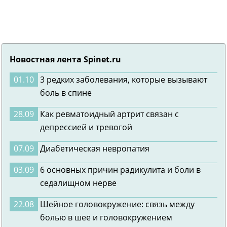
Новостная лента Spinet.ru
01.10
3 редких заболевания, которые вызывают
боль в спине
28.09
Как ревматоидный артрит связан с
депрессией и тревогой
07.09
Диабетическая невропатия
03.09
6 основных причин радикулита и боли в
седалищном нерве
22.08
Шейное головокружение: связь между
болью в шее и головокружением