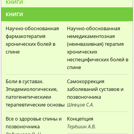
КНИГИ
КНИГИ
Научно-обоснованная
Научно-обоснованная
фармакотерапия
немедикаментозная
хронических болей в
(неинвазивная) терапия
спине
хронических
неспецифических болей в
спине
Боли в суставах.
Самокоррекция
Эпидемиологические,
заболеваний суставов и
патогенетическиеи
позвоночника
терапевтические основы
Шевцов С.А.
Все о здоровье спины и
Концепция
позвоночника
Терёшин А.В.