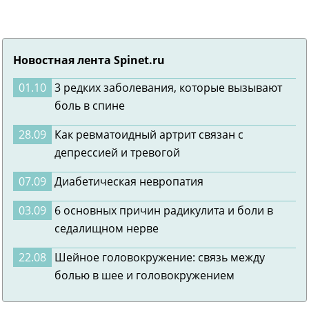
Новостная лента Spinet.ru
01.10
3 редких заболевания, которые вызывают
боль в спине
28.09
Как ревматоидный артрит связан с
депрессией и тревогой
07.09
Диабетическая невропатия
03.09
6 основных причин радикулита и боли в
седалищном нерве
22.08
Шейное головокружение: связь между
болью в шее и головокружением