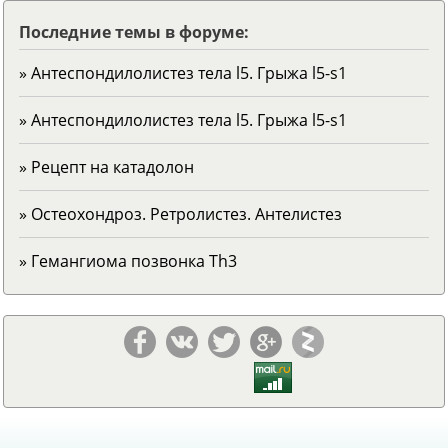
Последние темы в форуме:
» Антеспондилолистез тела l5. Грыжа l5-s1
» Антеспондилолистез тела l5. Грыжа l5-s1
» Рецепт на катадолон
» Остеохондроз. Ретролистез. Антелистез
» Гемангиома позвонка Тh3