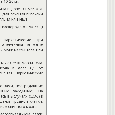
 10-20 мг.
на в дозе 0,1 мл/10 кг
. Для лечения гипоксии
ляции или ИВЛ.
кислорода от 50,7% (I
 наркотические. При
й
анестезии на фоне
 2 мг/кг массы тела или
мг/20-25 кг массы тела.
псола в дозе 0,5 от
енения наркотических
твами, пострадавших
нные вакуумные). На
ь в 8 случаях (5,5%) в
дения грудной клетки,
ием спинного мозга.
огоспитальном этапе