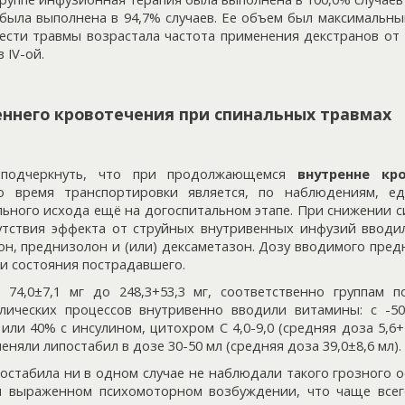
а была выполнена в 94,7% случаев. Ее объем был максимальны
ести травмы возрастала частота применения декстранов от 
 IV-ой.
ннего кровотечения при спинальных травмах
 подчеркнуть, что при продолжающемся
внутренне кр
о время транспортировки является, по наблюдениям, е
ьного исхода ещё на догоспитальном этапе. При снижении с
тсутствия эффекта от струйных внутривенных инфузий ввод
он, преднизолон и (или) дексаметазон. Дозу вводимого пред
и состояния пострадавшего.
 74,0±7,1 мг до 248,3+53,3 мг, соответственно группам 
ических процессов внутривенно вводили витамины: с -500-
 или 40% с инсулином, цитохром С 4,0-9,0 (средняя доза 5,6+
няли липостабил в дозе 30-50 мл (средняя доза 39,0±8,6 мл).
стабила ни в одном случае не наблюдали такого грозного о
и выраженном психомоторном возбуждении, что чаще всег