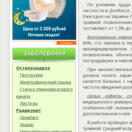
По условиям труда
частности в Донбассе,
Ежегодно на Украине 
травмой позвоночник
составляют от 1,5% до
Возникающие неврол
60%, что связано в п
реклама
квалифицированном 
позвоночника обычно
пострадавших и невоз
Остеохондроз
При множественных
Протрузия
должна носить харак
касается больных с н
Межпозвоночная грыжа
частоты введения разл
Стеноз спинномозгового
Целью работы сп
канала
медицинского универси
Листезы
особенностей оказан
Радикулит
догоспитальном этапе.
Люмбаго
В работе проведен 
Ишиас
травмой. Средний возр
Межреберная невралгия