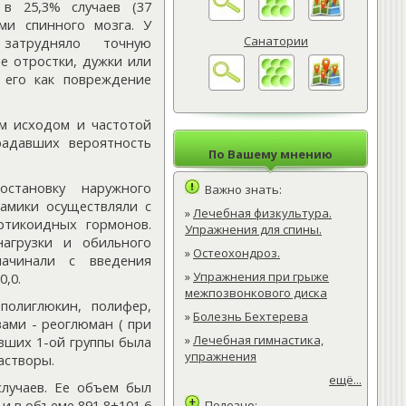
в 25,3% случаев (37
ми спинного мозга. У
Санатории
затрудняло точную
е отростки, дужки или
 его как повреждение
ым исходом и частотой
радавших вероятность
По Вашему мнению
остановку наружного
Важно знать:
амики осуществляли с
»
Лечебная физкультура.
ртикоидных гормонов.
Упражнения для спины.
нагрузки и обильного
»
Остеохондроз.
начинали с введения
»
Упражнения при грыже
0,0.
межпозвонкового диска
полиглюкин, полифер,
»
Болезнь Бехтерева
ами - реоглюман ( при
»
Лечебная гимнастика,
вших 1-ой группы была
упражнения
астворы.
ещё...
случаев. Ее объем был
и в объеме 891,8±101,6
Полезно: