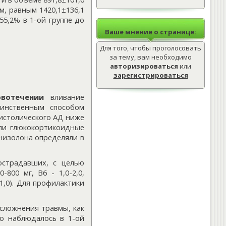
м, равным 1420,1±136,1
»
Лечебная физкультура.
55,2% в 1-ой группе до
Упражнения для спины.
Ваше мнение о странице:
»
Остеохондроз.
Для того, чтобы проголосовать
»
Упражнения при грыже
межпозвонкового диска
за тему, вам необходимо
авторизироваться
или
ещё...
зарегистрироваться
Интересно:
овотечении
вливание
»
Лечебная физкультура.
Упражнения для спины.
динственным способом
истолического АД ниже
»
Что делать при появлении
или глюкокортикоидные
болей в спине
низолона определяли в
»
Правильное питание для
хрящевой ткани и суставов
пострадавших, с целью
ещё...
800 мг, В6 - 1,0-2,0,
1,0). Для профилактики
сложнения травмы, как
о наблюдалось в 1-ой