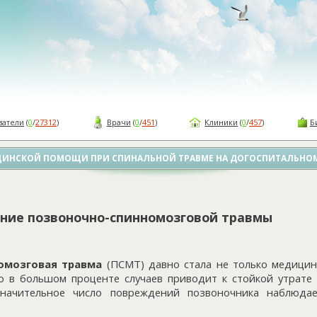
ватели
(
0
/
27312
)
Врачи
(
0
/
451
)
Клиники
(
0
/
457
)
Б
ИНСКОЙ ПОМОЩИ ПРИ СПИНАЛЬНОЙ ТРАВМЕ НА ДОГОСПИТАЛЬНОМ
ние позвоночно-спинномозговой травмы
омозговая травма
(ПСМТ) давно стала не только медицин
о в большом проценте случаев приводит к стойкой утрате
Значительное число повреждений позвоночника наблюд