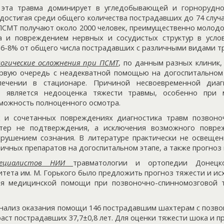
 эта травма доминирует в угледобывающей и горнорудн
 достигая среди общего количества пострадавших до 74 случае
ПСМТ получают около 2000 человек, преимущественно молодог
а и повреждением нервных и сосудистых структур в усло
 6-8% от общего числа пострадавших с различными видами т
огические осложнения при ПСМТ
, по данным разных клиник,
ервую очередь с неадекватной помощью на догоспитальном
лечении в стационаре. Причиной несвоевременной диаг
 является недооценка тяжести травмы, особенно при 
можность полноценного осмотра.
 и сочетанных повреждениях диагностика травм позвоно
тер не подтверждения, а исключения возможного повре
арушением сознания. В литературе практически не освеще
ичных препаратов на догоспитальном этапе, а также прогноз 
ециалистов НИИ
травматологии и ортопедии Донецко
тета им. М. Горького было предложить прогноз тяжести и ис
ия медицинской помощи при позвоночно-спинномозговой 
анализ оказания помощи 146 пострадавшим шахтерам с позв
аст пострадавших 37,7±0,8 лет. Для оценки тяжести шока и 