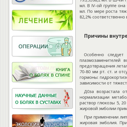
Витамины для
мл. В IV-ой группе он
позвоночника
мл. По мере роста тяж
82,2% соответственно в
Причины внутре
Особенно следует
плазмозаменителей в
предотвращения летал
70-80 мм рт. ст. и о
гормоны: гидрокортиз
зависимости от тяжест
Д0за возрастала от
нормализации метабол
раствор глюкозы 5, 20
жировой эмболии приме
При применении липо
жировая эмболия. Пр