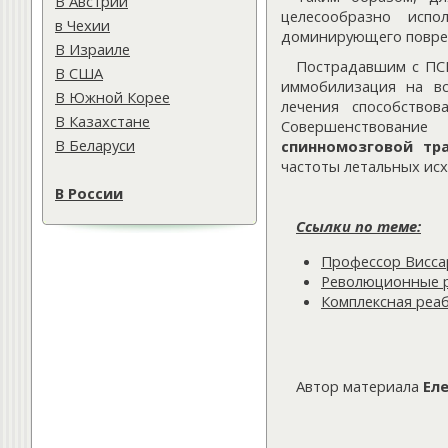
В Австрии
целесообразно испо
в Чехии
доминирующего повреж
В Израиле
Пострадавшим с ПСМ
В США
иммобилизация на вс
В Южной Корее
лечения способствов
В Казахстане
Совершенствовани
В Беларуси
спинномозговой тр
частоты летальных ис
В России
Ссылки по теме:
Профессор Виссар
Революционные р
Комплексная реа
Автор материала
Ел