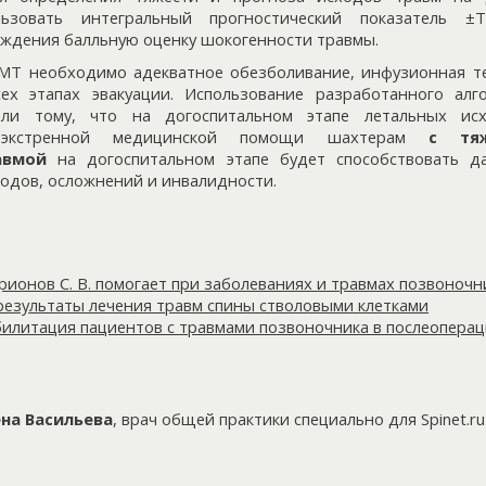
льзовать интегральный прогностический показатель 
дения балльную оценку шокогенности травмы.
Т необходимо адекватное обезболивание, инфузионная те
ех этапах эвакуации. Использование разработанного алг
али тому, что на догоспитальном этапе летальных ис
е экстренной медицинской помощи шахтерам
с тяж
авмой
на догоспитальном этапе будет способствовать д
ходов, осложнений и инвалидности.
ионов С. В. помогает при заболеваниях и травмах позвоночн
езультаты лечения травм спины стволовыми клетками
билитация пациентов с травмами позвоночника в послеопера
ена Васильева
,
врач общей практики
специально для Spinet.ru