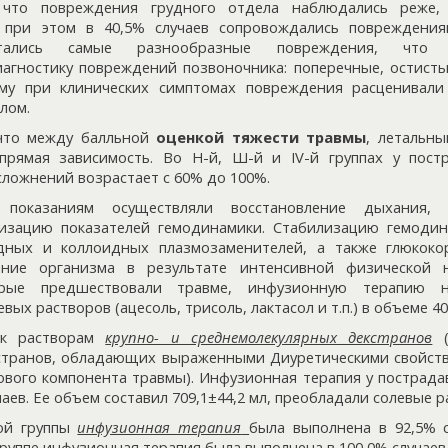
 что повреждения грудного отдела наблюдались реже, 
 при этом в 40,5% случаев сопровождались повреждения
етались самые разнообразные повреждения, что 
гностику повреждений позвоночника: поперечные, остисты
ому при клинических симптомах повреждения расценивали
лом.
 что между балльной
оценкой тяжести травмы
, летальн
прямая зависимость. Во Н-й, Ш-й и IV-й группах у пост
ложнений возрастает с 60% до 100%.
показаниям осуществляли восстановление дыхания, 
лизацию показателей гемодинамики. Стабилизацию гемодин
ных и коллоидных плазмозаменителей, а также глюкоко
ние организма в результате интенсивной физической 
орые предшествовали травме, инфузионную терапию 
ых растворов (ацесоль, трисоль, лактасол и т.п.) в объеме 40
 к растворам
крупно- и среднемолекулярных декстранов
(
странов, обладающих выраженными Диуретическими свойств
ового компонента травмы). Инфузионная терапия у пострада
аев. Ее объем составил 709,1±44,2 мл, преобладали солевые р
ой группы
инфузионная терапия
была выполнена в 92,5% 
 группе инфузионная терапия была выполнена в 100,0% случаев 