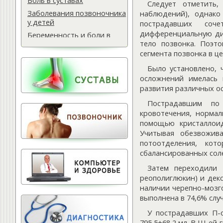
Боль в суставах
Следует отметить,
Заболевания позвоночника
наблюдений), однако
у детей
пострадавших соч
дифференциальную диа
Беременность и боли в
тело позвонка. Поэт
спине
сегмента позвонка в це
Мази для спины
Было установлено,
Массаж водителю
осложнений имелась 
Самомассаж при
развития различных ос
остеохондрозе
Пострадавшим по 
Поясничная грыжа
кровотечения, норма
Обследование
помощью кристаллоид
позвоночника
Учитывая обезвожива
Тактика лечения
потоотделения, кот
остеохондроза
сбалансированных солев
Лечение баней
Затем переходили
Офисный фитнес
реополиглюкин) и дек
Народная медицина
наличии черепно-мозг
выполнена в 74,6% случ
Тест для позвоночника
У пострадавших П-
Питание для позвоночника
795,5±68,2 мл. В Ш-ей