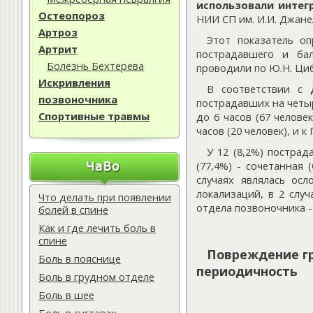
использовали интег
Остеопороз
НИИ СП им. И.И. Джане
Артроз
Этот показатель оп
Артрит
пострадавшего и ба
Болезнь Бехтерева
проводили по Ю.Н. Ци
Искривления
В соответствии с 
позвоночника
пострадавших на четыр
Спортивные травмы
до 6 часов (67 человек
часов (20 человек), и 
У 12 (8,2%) пострад
(77,4%) - сочетанная
случаях являлась ос
локализаций, в 2 слу
Что делать при появлении
отдела позвоночника 
болей в спине
Как и где лечить боль в
спине
Повреждение гр
Боль в пояснице
периодичность
Боль в грудном отделе
Боль в шее