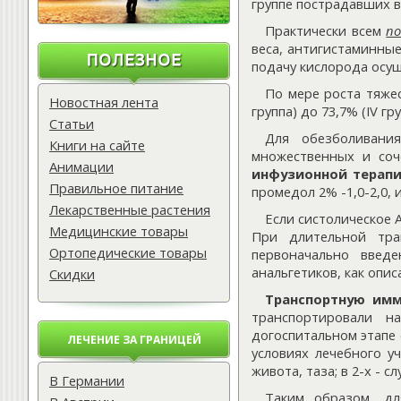
группе пострадавших вв
Практически всем
п
веса, антигистаминные
подачу кислорода осущ
По мере роста тяжес
Новостная лента
группа) до 73,7% (IV гру
Статьи
Для обезболивания
Книги на сайте
множественных и соч
Анимации
инфузионной терап
Правильное питание
промедол 2% -1,0-2,0, и
Лекарственные растения
Если систолическое А
Медицинские товары
При длительной тра
Ортопедические товары
первоначально введе
анальгетиков, как опи
Скидки
Транспортную им
транспортировали н
догоспитальном этапе 
ЛЕЧЕНИЕ ЗА ГРАНИЦЕЙ
условиях лечебного у
живота, таза; в 2-х -
В Германии
Таким образом, дл