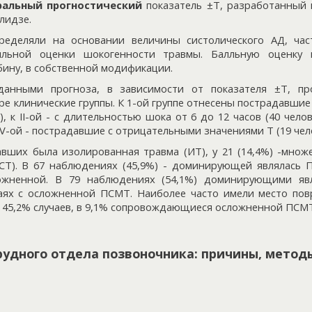
ральный прогностический
показатель ±Т, разработанный 
лидзе.
ределяли на основании величины систолического АД, час
лльной оценки шокогенности травмы. Балльную оценку 
бину, в собственной модификации.
данными прогноза, в зависимости от показателя ±Т, пр
е клинические группы. К 1-ой группе отнесены пострадавши
), к II-ой - с длительностью шока от 6 до 12 часов (40 челове
к IV-ой - пострадавшие с отрицательными значениями Т (19 чел
авших была изолированная травма (ИТ), у 21 (14,4%) -множ
 (СТ). В 67 наблюдениях (45,9%) - доминирующей являлась 
ложненной. В 79 наблюдениях (54,1%) доминирующими яв
чаях с осложненной ПСМТ. Наиболее часто имели место по
- 45,2% случаев, в 9,1% сопровождающиеся осложненной ПСМ
удного отдела позвоночника: причины, метод