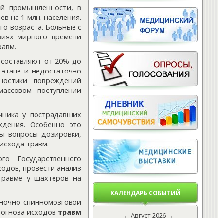
ой промышленности, в
в на 1 млн. населения.
о возраста. Больные с
виях мирного времени
равм.
 составляют от 20% до
 этапе и недостаточно
ностики повреждений
массовом поступлении
чника у пострадавших
ждения. Особенно это
ны вопросы дозировки,
исхода травм.
го Государственного
ходов, провести анализ
травме у шахтеров на
КАЛЕНДАРЬ СОБЫТИЙ
оночно-спинномозговой
прогноза исходов
травм
←
Август 2026
→