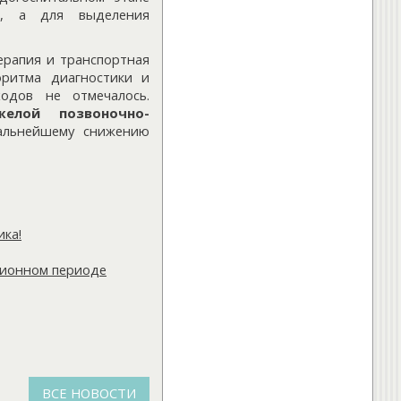
±Т, а для выделения
рапия и транспортная
оритма диагностики и
ходов не отмечалось.
елой позвоночно-
альнейшему снижению
ика!
ционном периоде
ВСЕ НОВОСТИ