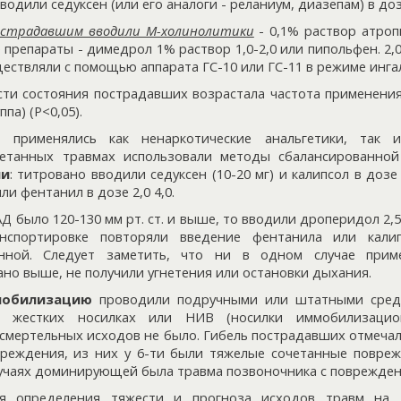
одили седуксен (или его аналоги - реланиум, диазепам) в дозе
острадавшим вводили М-холинолитики
- 0,1% раствор атропи
 препараты - димедрол 1% раствор 1,0-2,0 или пипольфен. 2,0
ествляли с помощью аппарата ГС-10 или ГС-11 в режиме инга
ти состояния пострадавших возрастала частота применения 
ппа) (Р<0,05).
 применялись как ненаркотические анальгетики, так и
етанных травмах использовали методы сбалансированно
ии
: титровано вводили седуксен (10-20 мг) и калипсол в дозе
ли фентанил в дозе 2,0 4,0.
Д было 120-130 мм рт. ст. и выше, то вводили дроперидол 2,5 
нспортировке повторяли введение фентанила или кали
нной. Следует заметить, что ни в одном случае прим
сано выше, не получили угнетения или остановки дыхания.
мобилизацию
проводили подручными или штатными средс
а жестких носилках или НИВ (носилки иммобилизацио
смертельных исходов не было. Гибель пострадавших отмечалас
чреждения, из них у 6-ти были тяжелые сочетанные повреж
 случаях доминирующей была травма позвоночника с поврежден
я определения тяжести и прогноза исходов травм на д