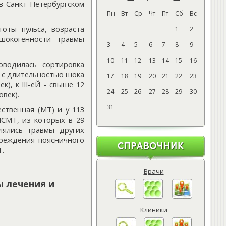
в Санкт-Петербургском
Пн
Вт
Ср
Чт
Пт
Сб
Вс
тоты пульса, возраста
1
2
шокогенности травмы
3
4
5
6
7
8
9
10
11
12
13
14
15
16
оводилась сортировка
е с длительностью шока
17
18
19
20
21
22
23
к), к III-еЙ - свыше 12
24
25
26
27
28
29
30
овек).
31
ественная (МТ) и у 113
ПСМТ, из которых в 29
лялись травмы других
вреждения поясничного
Т.
Врачи
ы лечения и
Клиники