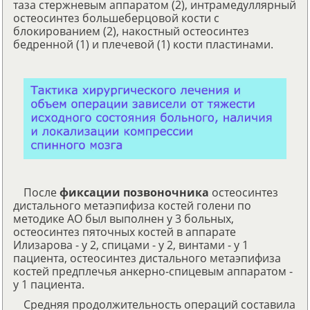
таза стержневым аппаратом (2), интрамедуллярный
остеосинтез большеберцовой кости с
блокированием (2), накостный остеосинтез
бедренной (1) и плечевой (1) кости пластинами.
После
фиксации позвоночника
остеосинтез
дистального метаэпифиза костей голени по
методике АО был выполнен у 3 больных,
остеосинтез пяточных костей в аппарате
Илизарова - у 2, спицами - у 2, винтами - у 1
пациента, остеосинтез дистального метаэпифиза
костей предплечья анкерно-спицевым аппаратом -
у 1 пациента.
Средняя продолжительность операций составила