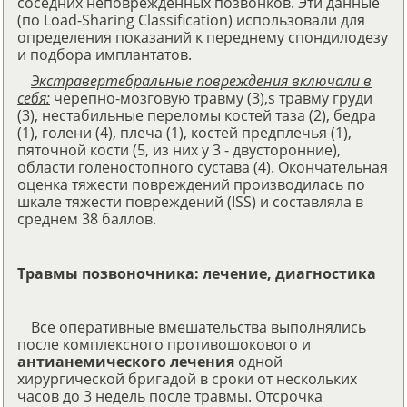
соседних неповрежденных позвонков. Эти данные
(по Load-Sharing Classification) использовали для
определения показаний к переднему спондилодезу
и подбора имплантатов.
Экстравертебральные повреждения включали в
себя:
черепно-мозговую травму (3),s травму груди
(3), нестабильные переломы костей таза (2), бедра
(1), голени (4), плеча (1), костей предплечья (1),
пяточной кости (5, из них у 3 - двусторонние),
области голеностопного сустава (4). Окончательная
оценка тяжести повреждений производилась по
шкале тяжести повреждений (ISS) и составляла в
среднем 38 баллов.
Травмы позвоночника: лечение, диагностика
Все оперативные вмешательства выполнялись
после комплексного противошокового и
антианемического лечения
одной
хирургической бригадой в сроки от нескольких
часов до 3 недель после травмы. Отсрочка