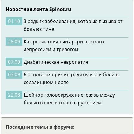
Новостная лента Spinet.ru
01.10
3 редких заболевания, которые вызывают
боль в спине
28.09
Как ревматоидный артрит связан с
депрессией и тревогой
07.09
Диабетическая невропатия
03.09
6 основных причин радикулита и боли в
седалищном нерве
22.08
Шейное головокружение: связь между
болью в шее и головокружением
Последние темы в форуме: