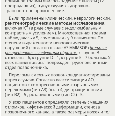
причиной травмы явилось падение с высоты (12
пострадавших), в двух случаях - дорожно-
транспортное происшествие.
Были применены клинический, неврологический,
рентгенографические методы исследования
,
включая КТ (в ряде случаев с эндолюмбальным
контрастным усилением). Множественная травма
наблюдалась у 5, сочетанная - у 9 пациентов. По
степени выраженности неврологических
нарушений (согласно шкале ASIAMMSOP)
больные
распределялись следующим образом:
к группе В
отнесены - 6, к группе D - 1, к группе Е - 7 больных. У
всех пациентов был поврежден грудопоясничный
отдел позвоночника.
Переломы смежных позвонков диагностированы
в трех случаях. Согласно классификации АО,
пациентов с компрессионными «взрывными»
переломами (тип A3) было 4, дистракционными
(тип В2) - 5 , ротационными (тип С2) - 5.
У всех пациентов определяли степень смещения
отломков, кифотической деформации, стеноза
позвоночного канала, а также размеры ножек и тел