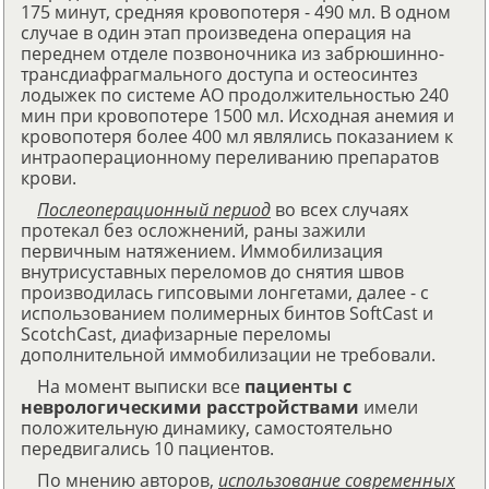
175 минут, средняя кровопотеря - 490 мл. В одном
случае в один этап произведена операция на
переднем отделе позвоночника из забрюшинно-
трансдиафрагмального доступа и остеосинтез
лодыжек по системе АО продолжительностью 240
мин при кровопотере 1500 мл. Исходная анемия и
кровопотеря более 400 мл являлись показанием к
интраоперационному переливанию препаратов
крови.
Послеоперационный период
во всех случаях
протекал без осложнений, раны зажили
первичным натяжением. Иммобилизация
внутрисуставных переломов до снятия швов
производилась гипсовыми лонгетами, далее - с
использованием полимерных бинтов SoftCast и
ScotchCast, диафизарные переломы
дополнительной иммобилизации не требовали.
На момент выписки все
пациенты с
неврологическими расстройствами
имели
положительную динамику, самостоятельно
передвигались 10 пациентов.
По мнению авторов,
использование современных