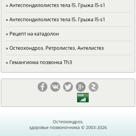
» Антеспондилолистез тела l5. Грыжа l5-s1
» Антеспондилолистез тела l5. Грыжа l5-s1
» Рецепт на катадолон
» Остеохондроз. Ретролистез. Антелистез
» Гемангиома позвонка Тh3
Остеохондроз,
здоровье позвоночника © 2003-2026