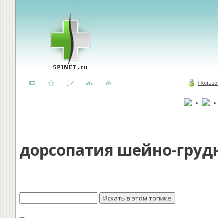
Пользо
•
дорсопатия шейно-грудно