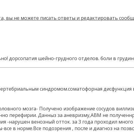
дорсопатия шейно-грудного отделов. боли в грудине
ертебриальным синдромом.соматофорная дисфункция веге
дов головного мозга- Получено изображение сосудов в
нно перефирии. Данныз за аневризму,АВМ не полученнр
ния -нарушен венозный отток. за 3 года проходил мног
ты-все в норме.Все подозрения , после и диагноз на п