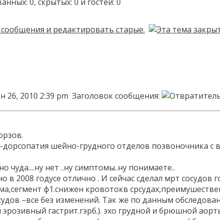
ых: 0, скрытых: 0 и гостей: 0
н 26, 2010 2:39 pm
Заголовок сообщения:
орзов.
-дорсопатия шейно-грудного отделов позвоночника с в
чуда....ну нет ..ну симптомы..ну понимаете..
 но в 2008 годусе отлично . И сейчас сделал мрт сосу
ма,сегмент ф1.снижен кровотокв срсудах,преимушестве
осудов –все без изменений. Так же по данным обследова
 эрозивный гастрит.гэрб.). эхо грудной и брюшной аор