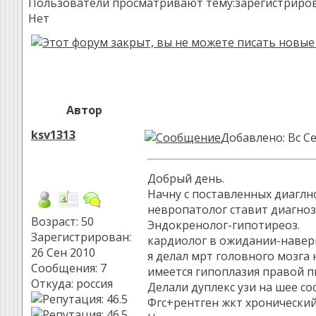
Пользователи просматривают тему:зарегистрированн
Нет
Автор
ksv1313
Добавлено: Вс Се
Добрый день.
Начну с поставленных диаглн
невропатолог ставит диагноз
Возраст: 50
Эндокренолог-гипотиреоз.
Зарегистрирован:
кардиолог в ожидании-наверно 
26 Сен 2010
я делал мрт головного мозга
Сообщения: 7
имеется гипоплазия правой п
Откуда: россия
Делали дуплекс узи на шее с
Фгс+рентген жкт хронический