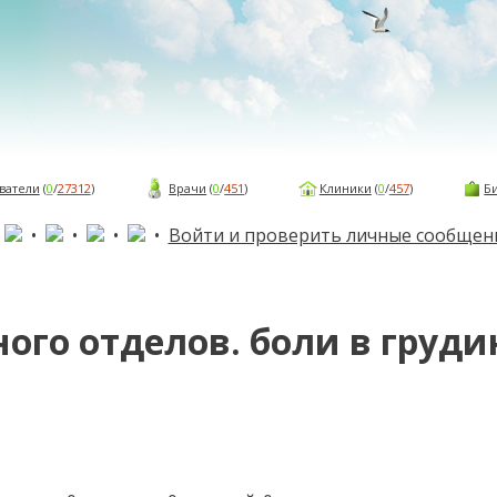
ватели
(
0
/
27312
)
Врачи
(
0
/
451
)
Клиники
(
0
/
457
)
Б
•
•
•
•
•
Войти и проверить личные сообщен
го отделов. боли в грудин