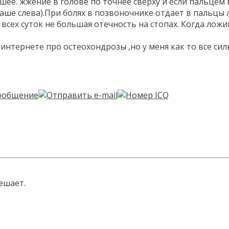
ее. жжение в голове по точнее сверху и если пальцем в
аше слева).При болях в позвоночнике отдает в пальцы ле
сех суток не большая отечность на стопах. Когда ложиш
в интернете про остеохондрозы ,но у меня как то все с
ешает.