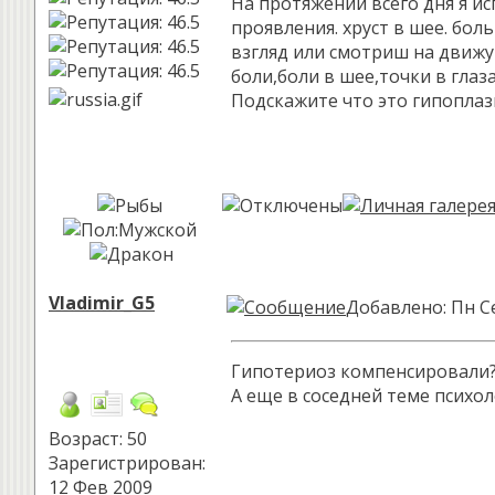
На протяжении всего дня я ис
проявления. хруст в шее. бол
взгляд или смотриш на движуш
боли,боли в шее,точки в глазах
Подскажите что это гипоплаз
Vladimir_G5
Добавлено: Пн Се
Гипотериоз компенсировали
А еще в соседней теме психо
Возраст: 50
Зарегистрирован:
12 Фев 2009