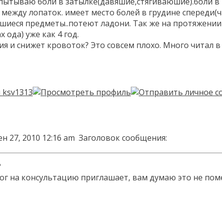
пытываю боли в затылке(давяшие,стягиваюшие).боли в ш
ь между лопаток. имеет место болей в грудине спереди(ч
иеся предметы..потеют ладони. Так же на протяжении в
 ода) уже как 4 год.
ия и снижет кровоток? Это совсем плохо. Много читал 
н 27, 2010 12:16 am
Заголовок сообщения:
?
лог на консультацию приглашает, вам думаю это не пом