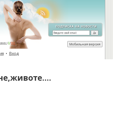
изнес
(
0
/
901
)
ия
•
Вход
е,животе....