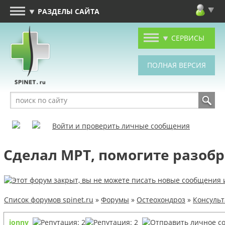
РАЗДЕЛЫ САЙТА
СЕРВИСЫ
Войти и проверить личные сообщения
Сделал МРТ, помогите разобр
Список форумов spinet.ru
»
Форумы
»
Остеохондроз
»
Консуль
jonny