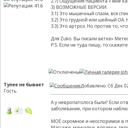
2.7) Ощущения пациента « мне ка
3) ВОЗМОЖНЫЕ ВЕРСИИ.
3.1) Это мышечный спазм, вся спи
3.2) Это грудной или шейный ОА. 
3.3) Это артроз. Но против то, ч
Для Zuko. Вы писали ветке» Метео
P.S. Если не туда пишу, то скажите
Тупее не бывает
Добавлено: Сб Дек 0
Гость
А у невропатолога были? Если отв
заболевание, при котором наблюд
МОЁ скромное и неоспоримое в п
Массажи, мануалки, вправки, гели