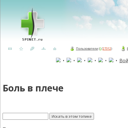
Пользователи
(
0
/
27312
)
•
•
•
•
•
•
Вой
Боль в плече