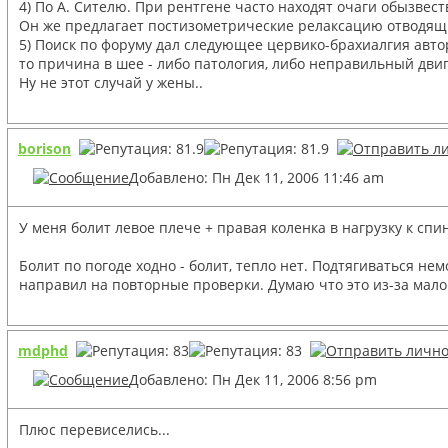
4) По А. Сителю. При рентгене часто находят очаги обызве
Он же предлагает постизометрические релаксацию отводящи
5) Поиск по форуму дал следующее цервико-брахиалгия автор
то причина в шее - либо патология, либо неправильный дв
Ну не этот случай у жены..
borison
Добавлено: Пн Дек 11, 2006 11:46 am
У меня болит левое плече + правая коленка в нагрузку к спи
Болит по погоде ходно - болит, тепло нет. Подтягиваться не
направил на повторные проверки. Думаю что это из-за мало
mdphd
Добавлено: Пн Дек 11, 2006 8:56 pm
Плюс перевиселись...