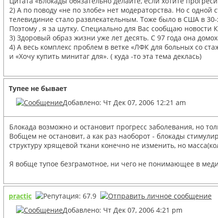
Цитата «Блокады обязательно делайте, если хотите прогреси
2) А по поводу «не по злобе» нет модераторства. Но с одной
телевидиние стало развлекательным. Тоже было в США в 30-х
Поэтому , я за шутку. Специально для Вас сообщаю новости 
3) Здоровый образ жизни уже лет десять. С 97 года она дом
4) А весь комплекс проблем в ветке «ЛФК для больных со ста
и «Хочу купить минитаг для». ( куда -то эта тема деклась)
Тупее не бывает
Добавлено: Чт Дек 07, 2006 12:21 am
Блокада возможно и остановит прогресс заболевания, но тол
Вобщем не остановит, а как раз наоборот - блокады стимули
структуру хрящевой ткани конечно не изменить, но масса(ко
Я вобще тупое безграмотное, ни чего не понимающее в медиц
practic
Добавлено: Чт Дек 07, 2006 4:21 pm