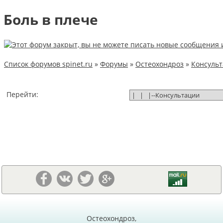
Боль в плече
Список форумов spinet.ru
»
Форумы
»
Остеохондроз
»
Консуль
Перейти:
Остеохондроз,