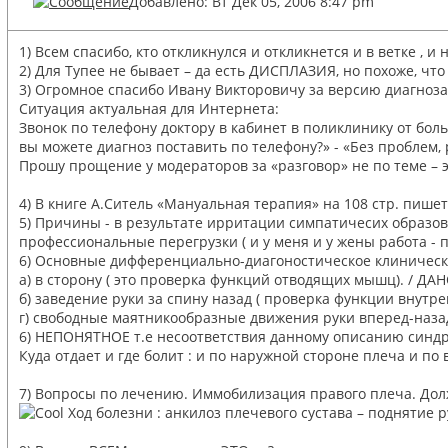
Добавлено: Вт Дек 05, 2006 8:47 pm
1) Всем спасибо, кто откликнулся и откликнется и в ветке , и 
2) Для Тупее не бывает – да есть ДИСПЛАЗИЯ, но похоже, чт
3) Огромное спасибо Ивану Викторовичу за версию диагноза.
Ситуация актуальная для Интернета:
Звонок по телефону доктору в кабинет в поликлинику от боль
вы можете диагноз поставить по телефону?» - «Без проблем,
Прошу прощение у модераторов за «разговор» не по теме – эт
4) В книге А.Ситель «Мануальная терапия» на 108 стр. пише
5) Причины - в результате ирритации симпатичесих образова
профессиональные перегрузки ( и у меня и у жены работа - 
6) Основные дифференциально-диагоностическое клинически
а) в сторону ( это проверка функций отводящих мышц). / ДАН
б) заведение руки за спину назад ( проверка функции внутре
г) свободные маятникообразные движения руки вперед-назад в
6) НЕПОНЯТНОЕ т.е несоответствия данному описанию синдр
Куда отдает и где болит : и по наружной стороне плеча и по 
7) Вопросы по лечению. Иммобилизация правого плеча. Долже
Ход болезни : анкилоз плечевого сустава – поднятие