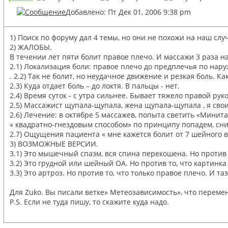
Добавлено: Пт Дек 01, 2006 9:38 pm
1) Поиск по форуму дал 4 темы, но они не похожи на наш сл
2) ЖАЛОБЫ.
В течении лет пяти болит правое плечо. И массажи 3 раза на
2.1) Локализация боли: правое плечо до предплечья по нар
. 2.2) Так не болит, но неудачное движение и резкая боль. Ка
2.3) Куда отдает боль – до локтя. В пальцы - нет.
2.4) Время суток - с утра сильнее. Бывает тяжело правой руко
2.5) Массажист щупала-щупала, жена щупала-щупала , я свои
2.6) Лечение: в октябре 5 массажев, попыта светить «Минит
« квадратно-гнездовым способом» по принципу попадем, сни
2.7) Ощущения пациента « мне кажется болит от 7 шейного в
3) ВОЗМОЖНЫЕ ВЕРСИИ.
3.1) Это мышечный спазм, вся спина перекошена. Но против т
3.2) Это грудной или шейный ОА. Но против то, что картинка 
3.3) Это артроз. Но против то, что только правое плечо. И т
Для Zuko. Вы писали ветке» Метеозависимость», что перемена
P.S. Если не туда пишу, то скажите куда надо.