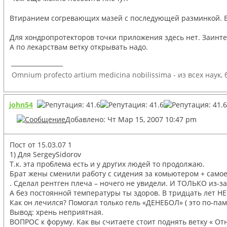
Втиранием согревающих мазей с последующей разминкой. В
Для хондропротекторов точки приложения здесь нет. Заинтер
А по лекарствам ветку открывать надо.
_________________
Omnium profecto artium medicina nobilissima - из всех наук
john54
Добавлено: Чт Мар 15, 2007 10:47 pm
Пост от 15.03.07 1
1) Для SergeySidorov
Т.к. эта проблема есть и у других людей то продолжаю.
Брат жены сменили работу с сидения за комьютером + самое 
. Сделал рентген плеча – ночего не увидели. И ТОЛЬКО из-
А без постоянной температуры ты здоров. В тридцать лет НЕ
Как он лечился? Помогал только гель «ДЕНЕБОЛ» ( это по-п
Вывод: хрень неприятная.
ВОПРОС к форуму. Как вы считаете стоит поднять ветку « От