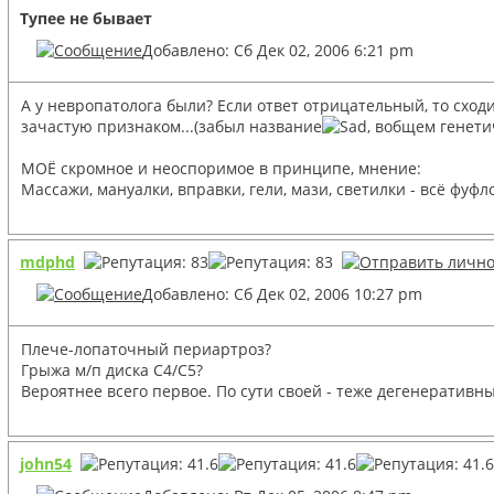
Тупее не бывает
Добавлено: Сб Дек 02, 2006 6:21 pm
А у невропатолога были? Если ответ отрицательный, то сходи
зачастую признаком...(забыл название
, вобщем генети
МОЁ скромное и неоспоримое в принципе, мнение:
Массажи, мануалки, вправки, гели, мази, светилки - всё фуфл
mdphd
Добавлено: Сб Дек 02, 2006 10:27 pm
Плече-лопаточный периартроз?
Грыжа м/п диска С4/С5?
Вероятнее всего первое. По сути своей - теже дегенеративн
john54