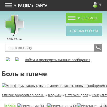
РАЗДЕЛЫ САЙТА
СЕРВИСЫ
Войти и проверить личные сообщения
Боль в плече
Список форумов spinet.ru
»
Форумы
»
Остеохондроз
»
Консуль
john54