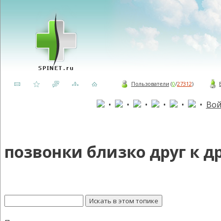
Пользователи
(
0
/
27312
)
•
•
•
•
•
•
Вой
позвонки близко друг к д