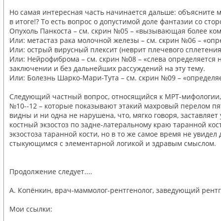
Но самая интересная часть начинается дальше: объясните м
в итоге!? То есть вопрос о допустимой доле фантазии со сто
Опухоль Панкоста – см. скрин №05 – «вызывающая более ко
Или: метастаз рака молочной железы – см. скрин №06 – «о
Или: острый вирусный плексит (неврит плечевого сплетения)
Или: Нейрофиброма – см. скрин №08 – «слева определяется 
заключении и без дальнейших рассуждений на эту тему.
Или: Болезнь Шарко-Мари-Тута – см. скрин №09 – «определя
Следующий частный вопрос, относящийся к МРТ-мифологии, ка
№10--12 – которые показывают этакий махровый перелом пято
видны и ни одна не нарушена, что, мягко говоря, заставляе
костный экзостоз по задне-латеральному краю таранной кос
экзостоза таранной кости, но в то же самое время не увиде
стыкующимся с элементарной логикой и здравым смыслом.
Продолжение следует....
А. Копёнкин, врач-маммолог-рентгенолог, заведующий рентг
Мои ссылки: