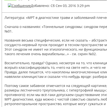
Добавлено: Сб Сен 03, 2016 3:29 pm
Литература: «МРТ в диагностике травм и заболеваний плече
Сначала о названиях: «Тоннельные синдромы: синдром перед
№01.
Названия весьма специфические, если не сказать – абстрак
сосудисто-нервный пучок проходит в тесном пространстве 
Этот синдром не имеет ни этиологического, ни функциональ
такого лечения очень вариабельны…» - см. скрин №02.
Восхитительно, правда? Однако, несмотря на то, что клиниц
всерьёз классифицировать то, «чего на свете нет», и чего н
Правда, далее пишется, что накоплены многочисленные кли
навялили клиницистам и сказали что-нибудь вроде: разбирайт
Поэтому самое забавное отмечается на следующей картинке,
размеры лестничного треугольника, с гипертрофией мышц»;
противного): если мы всё-таки допускаем существование эт
МРТ-диагностике, куда можно с чистой совестью свалить лю
ретропекторальное пространство, которые могут сужаться и п