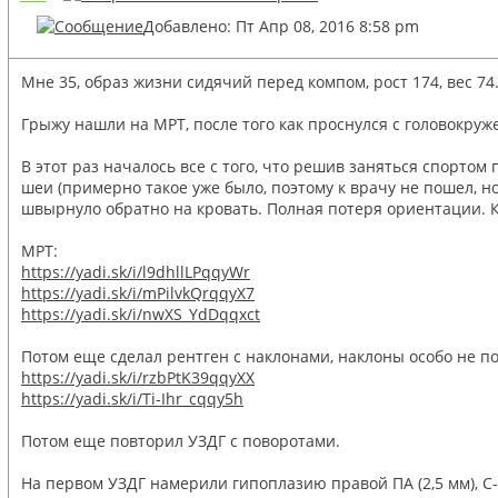
Добавлено: Пт Апр 08, 2016 8:58 pm
Мне 35, образ жизни сидячий перед компом, рост 174, вес 74
Грыжу нашли на МРТ, после того как проснулся с головокруж
В этот раз началось все с того, что решив заняться спортом 
шеи (примерно такое уже было, поэтому к врачу не пошел, но
швырнуло обратно на кровать. Полная потеря ориентации. Ко
МРТ:
https://yadi.sk/i/l9dhllLPqqyWr
https://yadi.sk/i/mPilvkQrqqyX7
https://yadi.sk/i/nwXS_YdDqqxct
Потом еще сделал рентген с наклонами, наклоны особо не п
https://yadi.sk/i/rzbPtK39qqyXX
https://yadi.sk/i/Ti-Ihr_cqqy5h
Потом еще повторил УЗДГ с поворотами.
На первом УЗДГ намерили гипоплазию правой ПА (2,5 мм), С