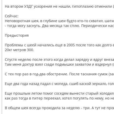
На втором УЗДГ ускорения не нашли, гипоплазию отменили (2
Сейчас:
Неповоротная шея, в глубине шеи будто кто-то схватил, шат
- тогда могу заснуть. Два месяца так сплю. Периодически нас
Предыстория
Проблемы с шеей начались еще в 2005 после того как долго 
20кг метров 300.
Спустя неделю после этого когда делал зарядку и вдруг внез
Там меня дохтур взял сзади подмышки захватом и вздернул (п
С тех пор раз в год-два обострение. После таскания сумок (
Еще два года назад падал с мопеда, сшиб каской зеркало, гол
Еще прошлым летом помог соседям вынести старый холодильни
как раз тогда в питер переехал, хотел погулять по нему, но 
В общем шея всегда проходила за неделю - три. А тут не про