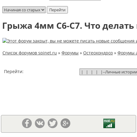
Грыжа 4мм С6-С7. Что делать
Список форумов spinet.ru
»
Форумы
»
Остеохондроз
»
Форумы 
Перейти: