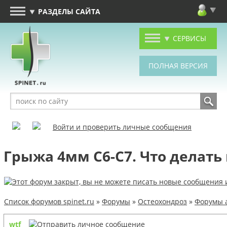
РАЗДЕЛЫ САЙТА
СЕРВИСЫ
Войти и проверить личные сообщения
Грыжа 4мм С6-С7. Что делать
Список форумов spinet.ru
»
Форумы
»
Остеохондроз
»
Форумы 
wtf