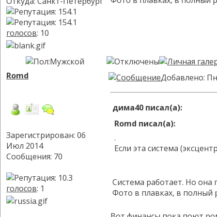
Фото в плавках, в полный р
Откуда: Санкт-Петербург
голосов
: 10
Romd
Добавлено: Пн
дима40 писал(а):
Romd писал(а):
Зарегистрирован: 06
.
Июл 2014
Если эта система (эксцент
Сообщения: 70
Система работает. Но она 
голосов
: 1
Фото в плавках, в полный р
Вот финансы пока поют ро