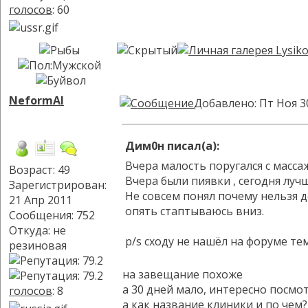
голосов
: 60
NeformAl
Добавлено: Пт Ноя 3
Дим0н писал(а):
Вчера малость поругался с масса
Возраст: 49
Вчера были пиявки , сегодня луч
Зарегистрирован:
Не совсем понял почему нельзя д
21 Апр 2011
опять стаптываюсь вниз.
Сообщения: 752
Откуда: не
p/s сходу не нашёл на форуме те
резиновая
на завещание похоже
а 30 дней мало, интересно посмо
голосов
: 8
а как название клиники и по чем?