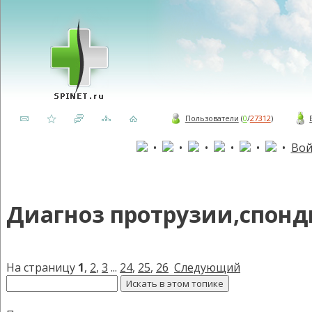
Пользователи
(
0
/
27312
)
•
•
•
•
•
•
Вой
Диагноз протрузии,спонди
На страницу
1
,
2
,
3
...
24
,
25
,
26
Следующий