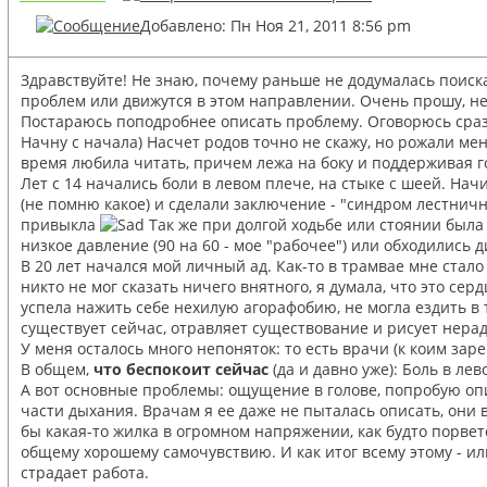
Добавлено: Пн Ноя 21, 2011 8:56 pm
Здравствуйте! Не знаю, почему раньше не додумалась поискат
проблем или движутся в этом направлении. Очень прошу, не п
Постараюсь поподробнее описать проблему. Оговорюсь сразу,
Начну с начала) Насчет родов точно не скажу, но рожали ме
время любила читать, причем лежа на боку и поддерживая го
Лет с 14 начались боли в левом плече, на стыке с шеей. На
(не помню какое) и сделали заключение - "синдром лестнично
привыкла
Так же при долгой ходьбе или стоянии была 
низкое давление (90 на 60 - мое "рабочее") или обходились д
В 20 лет начался мой личный ад. Как-то в трамвае мне стало 
никто не мог сказать ничего внятного, я думала, что это сер
успела нажить себе нехилую агорафобию, не могла ездить в т
существует сейчас, отравляет существование и рисует нера
У меня осталось много непоняток: то есть врачи (к коим заре
В общем,
что беспокоит сейчас
(да и давно уже): Боль в ле
А вот основные проблемы: ощущение в голове, попробую опис
части дыхания. Врачам я ее даже не пыталась описать, они вс
бы какая-то жилка в огромном напряжении, как будто порвет
общему хорошему самочувствию. И как итог всему этому - ил
страдает работа.