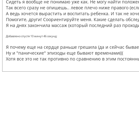
Сидеть я вообще не понимаю уже как. Не могу найти положени
Так всего сразу не опишешь.. левое плечо ниже правого (ес
А ведь хочется вырастить и воспитать ребенка. И так не хо
Помогите, други! Соориентируйте меня. Какие сделать обсле
Я на днях закончила массаж (который последний раз проходил
Добавлено спустя 10 минут 46 секунд:
Я почему еще на сердце раньше грешила (да и сейчас бывает
Ну и "панические" эпизоды еще бывают временами(((
Хотя все это не так противно по сравнению в этим постоян