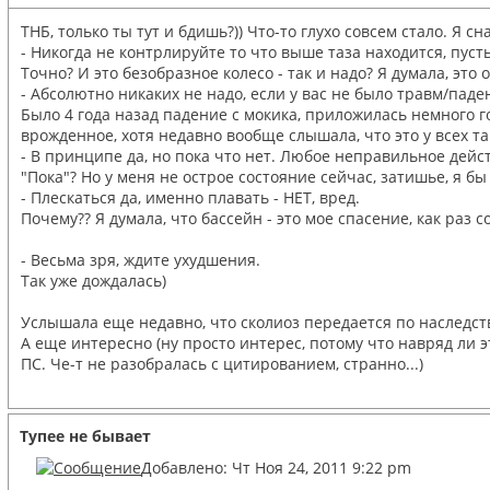
ТНБ, только ты тут и бдишь?)) Что-то глухо совсем стало. Я с
- Никогда не контрлируйте то что выше таза находится, пуст
Точно? И это безобразное колесо - так и надо? Я думала, это
- Абсолютно никаких не надо, если у вас не было травм/паде
Было 4 года назад падение с мокика, приложилась немного го
врожденное, хотя недавно вообще слышала, что это у всех та
- В принципе да, но пока что нет. Любое неправильное де
"Пока"? Но у меня не острое состояние сейчас, затишье, я бы
- Плескаться да, именно плавать - НЕТ, вред.
Почему?? Я думала, что бассейн - это мое спасение, как раз с
- Весьма зря, ждите ухудшения.
Так уже дождалась)
Услышала еще недавно, что сколиоз передается по наследств
А еще интересно (ну просто интерес, потому что навряд ли 
ПС. Че-т не разобралась с цитированием, странно...)
Тупее не бывает
Добавлено: Чт Ноя 24, 2011 9:22 pm