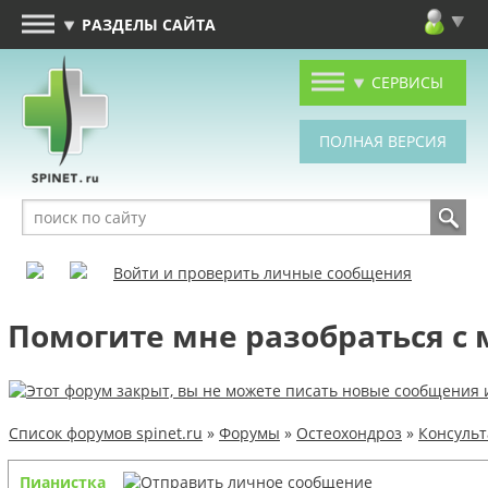
РАЗДЕЛЫ САЙТА
СЕРВИСЫ
Войти и проверить личные сообщения
Помогите мне разобраться с 
Список форумов spinet.ru
»
Форумы
»
Остеохондроз
»
Консуль
Пианистка