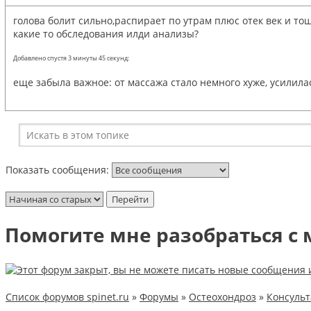
голова болит сильно,распирает по утрам плюс отек век и то
какие то обследования илди анализы?
Добавлено спустя 3 минуты 45 секунд:
еще забыла важное: от массажа стало немного хуже, усилила
Показать сообщения:
Помогите мне разобраться с 
Список форумов spinet.ru
»
Форумы
»
Остеохондроз
»
Консуль