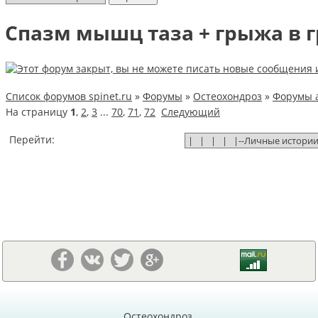
Спазм мышц таза + грыжа в 
Список форумов spinet.ru
»
Форумы
»
Остеохондроз
»
Форумы 
На страницу
1
,
2
,
3
...
70
,
71
,
72
Следующий
Перейти:
Остеохондроз,