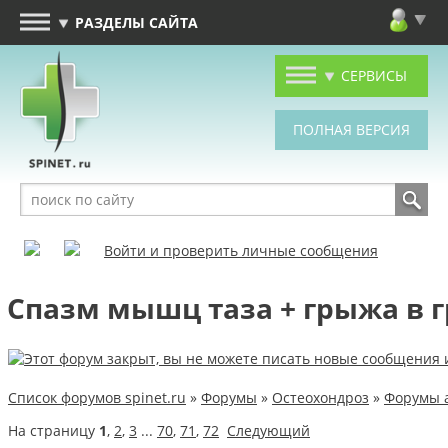
РАЗДЕЛЫ САЙТА
СЕРВИСЫ
Войти и проверить личные сообщения
Спазм мышц таза + грыжа в 
Список форумов spinet.ru
»
Форумы
»
Остеохондроз
»
Форумы 
На страницу
1
,
2
,
3
...
70
,
71
,
72
Следующий