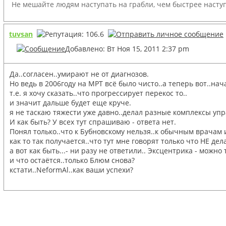
Не мешайте людям наступать на грабли, чем быстрее наступ
tuvsan
Добавлено: Вт Ноя 15, 2011 2:37 pm
Да..согласен..умирают не от диагнозов.
Но ведь в 2006году на МРТ всё было чисто..а теперь вот..нач
т.е. я хочу сказать..что прогрессирует перекос то..
и значит дальше будет еще круче.
я не таскаю тяжести уже давно..делал разные комплексы упр
И как быть? У всех тут спрашиваю - ответа нет.
Понял только..что к Бубновскому нельзя..к обычным врачам
как то так получается..что тут мне говорят только что НЕ дела
а вот как быть...- ни разу не ответили.. Эксцентрика - можно
и что остаётся..только Блюм снова?
кстати..NeformAl..как ваши успехи?