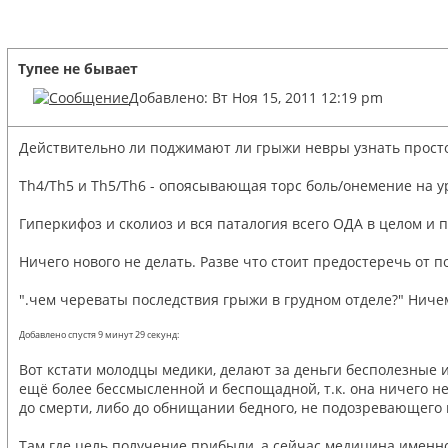
Тупее не бывает
Добавлено: Вт Ноя 15, 2011 12:19 pm
Действительно ли поджимают ли грыжи невры узнать прост
Th4/Th5 и Th5/Th6 - опоясывающая торс боль/онемение на ур
Гиперкифоз и сколиоз и вся паталогия всего ОДА в целом и
Ничего нового не делать. Разве что стоит предостеречь от п
".чем череваты последствия грыжи в грудном отделе?" Ниче
Добавлено спустя 9 минут 29 секунд:
Вот кстати молодцы медики, делают за деньги бесполезные и
ещё более бессмысленной и беспощадной, т.к. она ничего н
до смерти, либо до обнищании бедного, не подозревающего н
Там где цель получение прибыли, а сейчас медицина именно 