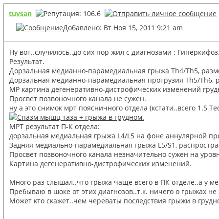
tuvsan
Добавлено: Вт Ноя 15, 2011 9:21 am
Ну вот..случилось..до сих пор жил с диагнозами : Гиперкифоз.
Результат.
Дорзальная медианно-парамедиальная грыжа Th4/Th5, разм
Дорзальная медианно-парамедиальная протрузия Th5/Th6, р
МР картина дегенеративно-дистрофических изменений грудн
Просвет позвоночного канала не сужен.
ну а это снимок мрт поясничного отдела (кстати..всего 1.5 Те
МРТ результат П-К отдела:
дорзальная медиальная грыжа L4/L5 на фоне аннулярной пр
Задняя медиально-парамедиальная грыжа L5/S1, распростра
Просвет позвоночного канала незначительно сужен на уровн
Картина дегенеративно-дистрофических изменений.
Много раз слышал..что грыжа чаще всего в ПК отделе..а у м
Пребываю в шоке от этих диагнозов..т.к. ничего о грыжах не
Может кто скажет..чем череваты последствия грыжи в грудн