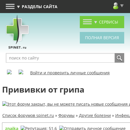
РАЗДЕЛЫ САЙТА
СЕРВИСЫ
Войти и проверить личные сообщения
Прививки от грипа
Список форумов spinet.ru
»
Форумы
»
Другие болезни
»
Инфекц
znaika