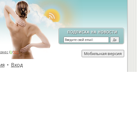
изнес
(
0
/
901
)
ия
•
Вход