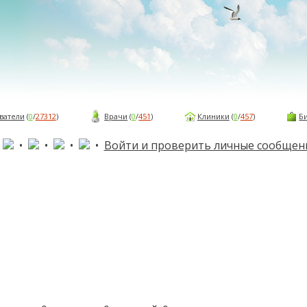
ватели
(
0
/
27312
)
Врачи
(
0
/
451
)
Клиники
(
0
/
457
)
Б
•
•
•
•
•
Войти и проверить личные сообщен