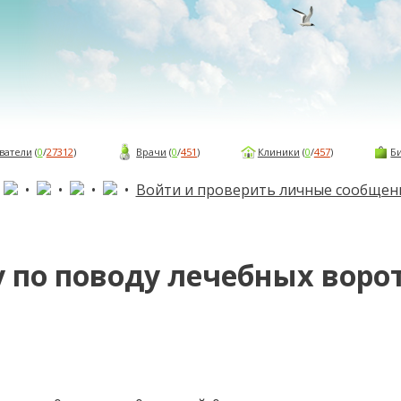
ватели
(
0
/
27312
)
Врачи
(
0
/
451
)
Клиники
(
0
/
457
)
Б
•
•
•
•
•
Войти и проверить личные сообщен
у по поводу лечебных воро