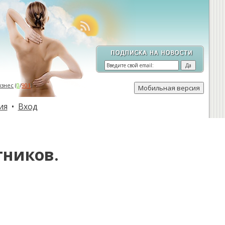
изнес
(
0
/
901
)
ия
•
Вход
тников.