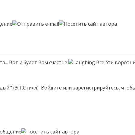
... Вот и будет Вам счастье
Все эти воротник
ый." (Э.Т.Стилл)
Войдите
или
зарегистрируйтесь
, чтоб