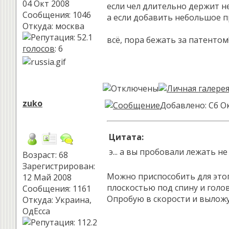
04 Окт 2008
если чел длительно держит н
Сообщения: 1046
а если добавить небольшое п
Откуда: москва
всё, пора бежать за патентом
голосов
: 6
zuko
Добавлено: Сб Ок
Цитата:
э... а вы пробовали лежать не
Возраст: 68
Зарегистрирован:
Можно приспособить для этог
12 Май 2008
плоскостью под спину и голов
Сообщения: 1161
Опробую в скорости и вылож
Откуда: Украина,
ОдЕсса