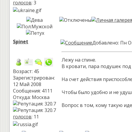
голосов
: 3
Spinet
Добавлено: Пн О
Лежу на спине.
В кровати, пара подушек под 
Возраст: 45
Зарегистрирован:
На счет действия приспособл
12 Май 2008
Сообщения: 4111
Чтобы было удобно и не удуш
Откуда: Москва
Вопрос в том, кому такую ид
голосов
: 11