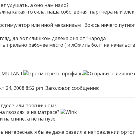
дет удушать, а оно нам надо?
жна какая-то сила, наша собственая, партнёра или эле
остимулятор или иной механизьм... боюсь ничего путног
ляд, да вот слишком далека она от "народа".
 прально рабочее место ( и лОжить болт на начальство
т 24, 2008 8:52 pm
Заголовок сообщения:
отделе или поясничном?
 на гвоздях, а на матрасе?
 на спине, а не на пузе.
сль интересная. я бы ее даже развил в направлении о