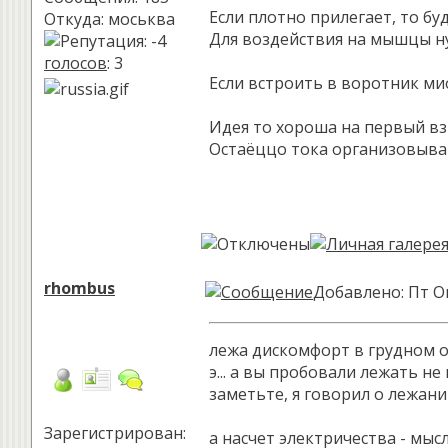
Если плотно прилегает, то бу
Откуда: моськва
Для воздействия на мышцы ну
голосов
: 3
Если встроить в воротник ми
Идея то хороша на первый взг
Остаёццо тока организовывать
rhombus
Добавлено: Пт Ок
лежа дискомфорт в грудном 
э... а вы пробовали лежать не
заметьте, я говорил о лежании
Зарегистрирован:
а насчет электричества - мы