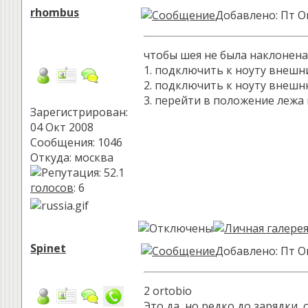
rhombus
Добавлено: Пт Ок
чтобы шея не была наклонена
1. подключить к ноуту внешн
2. подключить к ноуту внешн
3. перейти в положение лежа 
Зарегистрирован:
04 Окт 2008
Сообщения: 1046
Откуда: москва
голосов
: 6
Spinet
Добавлено: Пт Ок
2 ortobio
Это да, но редко до зарядки, 