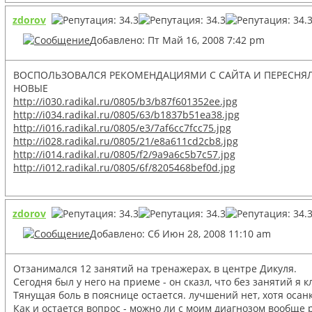
zdorov
Добавлено: Пт Май 16, 2008 7:42 pm
ВОСПОЛЬЗОВАЛСЯ РЕКОМЕНДАЦИЯМИ С САЙТА И ПЕРЕСНЯЛ
НОВЫЕ
http://i030.radikal.ru/0805/b3/b87f601352ee.jpg
http://i034.radikal.ru/0805/63/b1837b51ea38.jpg
http://i016.radikal.ru/0805/e3/7af6cc7fcc75.jpg
http://i028.radikal.ru/0805/21/e8a611cd2cb8.jpg
http://i014.radikal.ru/0805/f2/9a9a6c5b7c57.jpg
http://i012.radikal.ru/0805/6f/8205468bef0d.jpg
zdorov
Добавлено: Сб Июн 28, 2008 11:10 am
Отзанимался 12 занятий на тренажерах, в центре Дикуля.
Сегодня был у него на приеме - он сказл, что без занятий я 
Тянущая боль в пояснице остается. лучшений нет, хотя осан
Как и остается вопрос - можно ли с моим диагнозом вообще 