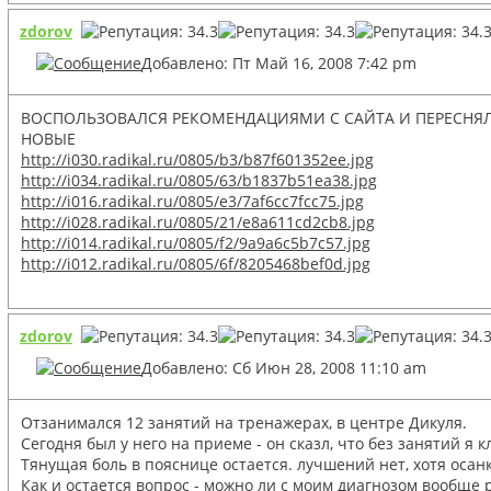
zdorov
Добавлено: Пт Май 16, 2008 7:42 pm
ВОСПОЛЬЗОВАЛСЯ РЕКОМЕНДАЦИЯМИ С САЙТА И ПЕРЕСНЯЛ
НОВЫЕ
http://i030.radikal.ru/0805/b3/b87f601352ee.jpg
http://i034.radikal.ru/0805/63/b1837b51ea38.jpg
http://i016.radikal.ru/0805/e3/7af6cc7fcc75.jpg
http://i028.radikal.ru/0805/21/e8a611cd2cb8.jpg
http://i014.radikal.ru/0805/f2/9a9a6c5b7c57.jpg
http://i012.radikal.ru/0805/6f/8205468bef0d.jpg
zdorov
Добавлено: Сб Июн 28, 2008 11:10 am
Отзанимался 12 занятий на тренажерах, в центре Дикуля.
Сегодня был у него на приеме - он сказл, что без занятий я 
Тянущая боль в пояснице остается. лучшений нет, хотя осан
Как и остается вопрос - можно ли с моим диагнозом вообще 