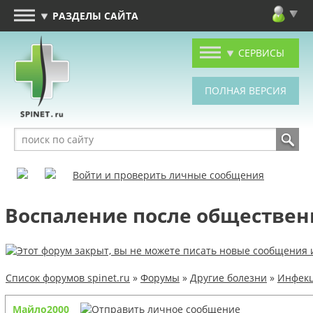
РАЗДЕЛЫ САЙТА
СЕРВИСЫ
Войти и проверить личные сообщения
Воспаление после обществен
Список форумов spinet.ru
»
Форумы
»
Другие болезни
»
Инфекц
Майло2000